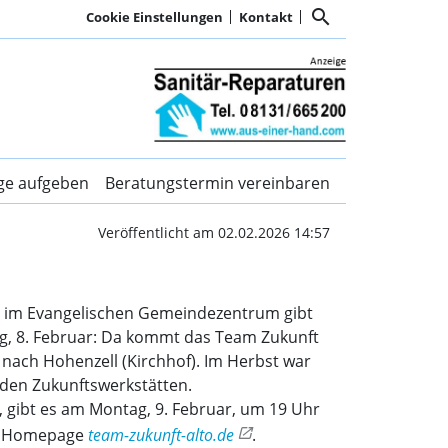
search
Cookie Einstellungen
Kontakt
ich vor Ort vor | Kurier 
ige aufgeben
Beratungstermin vereinbaren
Veröffentlicht am 02.02.2026 14:57
, im Evangelischen Gemeindezentrum gibt
g, 8. Februar: Da kommt das Team Zukunft
nach Hohenzell (Kirchhof). Im Herbst war
 den Zukunftswerkstätten.
ibt es am Montag, 9. Februar, um 19 Uhr
der Homepage
team-zukunft-alto.de
.