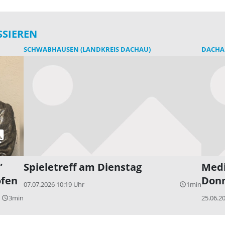
SSIEREN
SCHWABHAUSEN (LANDKREIS DACHAU)
DACHA
”
Spieletreff am Dienstag
Medi
ofen
Donn
07.07.2026 10:19 Uhr
1min
query_builder
3min
25.06.2
query_builder