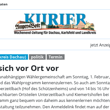
Daten
Team Zukunft stellt s
jetzt Anze
kreis Dachau)
politik
Termin
sich vor Ort vor
 unabhängigen Wählergemeinschaft am Sonntag, 1. Februar
 und das Wahlprogramm kennenzulernen. So auch am Sonnta
rzeitlbach (Hof des Schützenheims) und von 14 bis 16 Uhr 
achbarten Ortsteilen Unterzeitlbach und Kiemertshofen bei
ramm ganz bequem von daheim aus kennenlernen möchten, g
anstaltung teilzunehmen. Den Anmeldelink findet man auf 