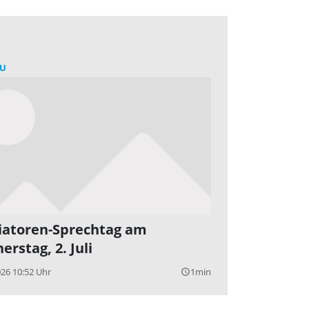
U
atoren-Sprechtag am
erstag, 2. Juli
026 10:52 Uhr
1min
query_builder