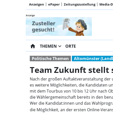
Anzeigen
ePaper
Zeitungszustellung
Media-
home
expand_more
THEMEN
ORTE
Politische Themen
Altomünster (Land
Team Zukunft stellt 
Nach der großen Auftaktveranstaltung der
es weitere Möglichkeiten, die Kandidaten
mit dem Tourbus von 10 bis 12 Uhr nach Obe
die Wählergemeinschaft bereits in den ben
Wer die Kandidat:innen und das Wahlprog
die Möglichkeit, an der ersten Online-Ver