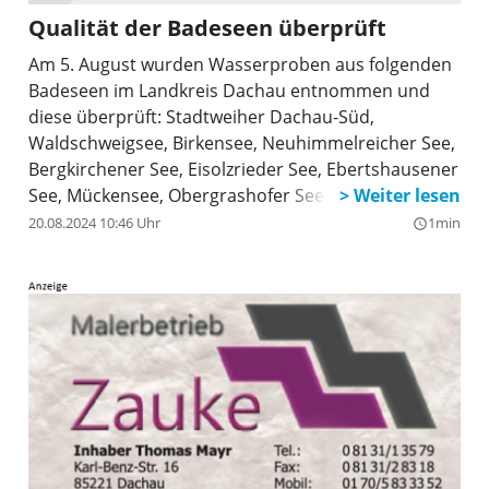
Qualität der Badeseen überprüft
Am 5. August wurden Wasserproben aus folgenden
Badeseen im Landkreis Dachau entnommen und
diese überprüft: Stadtweiher Dachau-Süd,
Waldschweigsee, Birkensee, Neuhimmelreicher See,
Bergkirchener See, Eisolzrieder See, Ebertshausener
See, Mückensee, Obergrashofer See und
Heiglweiher. Am 12. August fand die Beprobung des
20.08.2024 10:46 Uhr
1min
query_builder
Karlsfelder Sees statt. Die Wassertemperatur lag bei
25 Grad. Alle Untersuchungen waren
bakteriologisch einwandfrei.