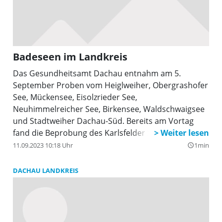
Badeseen im Landkreis
Das Gesundheitsamt Dachau entnahm am 5.
September Proben vom Heiglweiher, Obergrashofer
See, Mückensee, Eisolzrieder See,
Neuhimmelreicher See, Birkensee, Waldschwaigsee
und Stadtweiher Dachau-Süd. Bereits am Vortag
fand die Beprobung des Karlsfelder Sees statt. Die
Wassertemperatur lag bei 19,7°C. All diese
11.09.2023 10:18 Uhr
1min
query_builder
Untersuchungen waren bakteriologisch einwandfrei.
DACHAU LANDKREIS