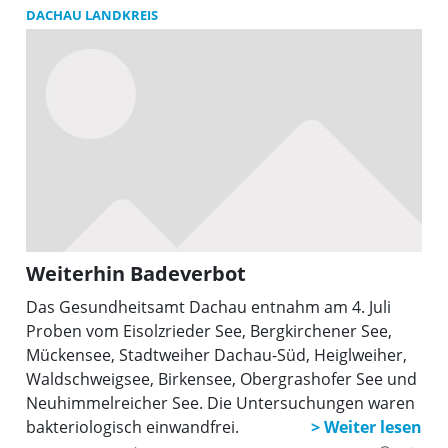
bakteriologisch einwandfrei. Am Ebertshausener
DACHAU LANDKREIS
See ist aufgrund mangelnder Sichttiefe weiterhin ein
Badeverbot erforderlich.
Weiterhin Badeverbot
Das Gesundheitsamt Dachau entnahm am 4. Juli
Proben vom Eisolzrieder See, Bergkirchener See,
Mückensee, Stadtweiher Dachau-Süd, Heiglweiher,
Waldschweigsee, Birkensee, Obergrashofer See und
Neuhimmelreicher See. Die Untersuchungen waren
bakteriologisch einwandfrei.