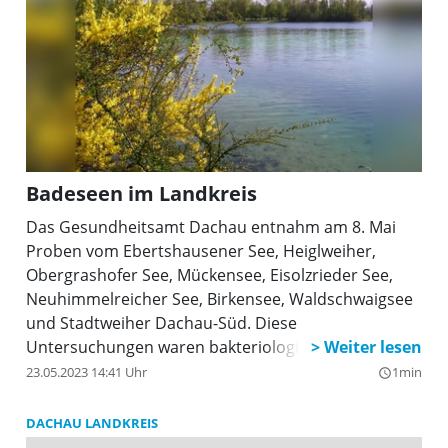
Badeseen im Landkreis
Das Gesundheitsamt Dachau entnahm am 8. Mai
Proben vom Ebertshausener See, Heiglweiher,
Obergrashofer See, Mückensee, Eisolzrieder See,
Neuhimmelreicher See, Birkensee, Waldschwaigsee
und Stadtweiher Dachau-Süd. Diese
Untersuchungen waren bakteriologisch einwandfrei.
23.05.2023 14:41 Uhr
1min
query_builder
DACHAU LANDKREIS