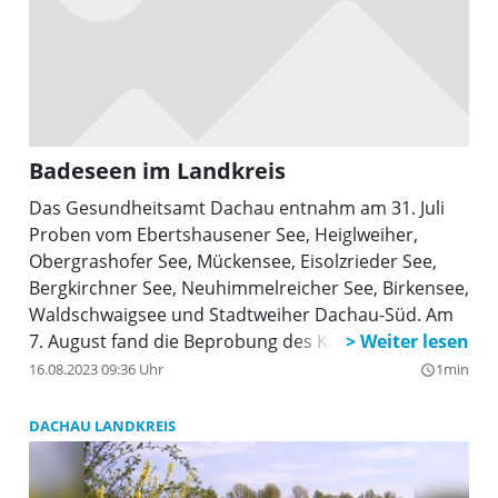
Badeseen im Landkreis
Das Gesundheitsamt Dachau entnahm am 31. Juli
Proben vom Ebertshausener See, Heiglweiher,
Obergrashofer See, Mückensee, Eisolzrieder See,
Bergkirchner See, Neuhimmelreicher See, Birkensee,
Waldschwaigsee und Stadtweiher Dachau-Süd. Am
7. August fand die Beprobung des Karlsfelder Sees
statt. Die Wassertemperatur lag bei 17,5°C. Alle
16.08.2023 09:36 Uhr
1min
query_builder
Untersuchungen waren nicht bakteriologisch zu
beanstanden.
DACHAU LANDKREIS