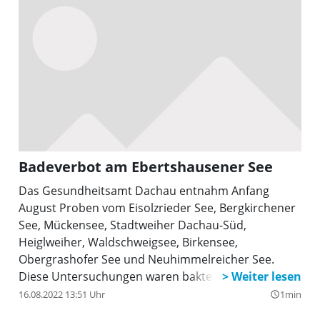
Badeverbot am Ebertshausener See
Das Gesundheitsamt Dachau entnahm Anfang
August Proben vom Eisolzrieder See, Bergkirchener
See, Mückensee, Stadtweiher Dachau-Süd,
Heiglweiher, Waldschweigsee, Birkensee,
Obergrashofer See und Neuhimmelreicher See.
Diese Untersuchungen waren bakteriologisch
einwandfrei. Auch die Untersuchungsergebnisse der
16.08.2022 13:51 Uhr
1min
query_builder
Beprobung vom Karlsfelder See waren