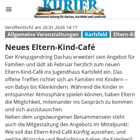
menu
Neues Eltern-Ki
Veröffentlicht am 20.01.2026 14:17
Allgemeine Veranstaltungen
Karlsfeld
Eltern-Ki
Neues Eltern-Kind-Café
Der Kreisjugendring Dachau erweitert sein Angebot für
Familien und lädt ab Februar herzlich zum neuen
Eltern-Kind-Café ins Jugendhaus Karlsfeld ein. Das
offene Treffen richtet sich an Familien mit Kindern –
von Babys bis Kleinkindern. Während die Kinder in
entspannter Atmosphäre spielen können, haben Eltern
die Möglichkeit, miteinander ins Gespräch zu kommen
und sich auszutauschen.
Neben dem ungezwungenen Beisammensein steht
auch die Mitgestaltung des Angebots im Mittelpunkt:
Wie soll das Eltern-Kind-Café künftig aussehen, und
welche Wünsche und Bedürfnisse haben die Familien?