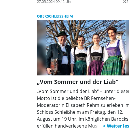
ausdrücklichen Wunsch König Ludwig II. z
27.05.2024 09:42 Uhr
5
query_builder
„Bayerischen Veteranen-, Krieger- und
Kampfgenossenverein“
OBERSCHLEISSHEIM
zusammengeschlossen, dessen
Rechtsnachfolger der BSB ist. Hunderte v
Delegationen aus den rund 900 bayerisch
und außerbayerischen BSB-Ortsvereinen, 
denen an die 60.000 Mitglieder organisiert
sind, sowie zahlreiche Ehrengäste aus de
In- und Ausland nahmen an der dem Anla
angemessenen, würdigen Veranstaltung tei
Für den würdigen Rahmen sorgten das
„Vom Sommer und der Liab“
Gebirgsmusikkorps der Bundeswehr aus
Garmisch-Partenkirchen, Vereins-
„Vom Sommer und der Liab“ – unter dies
Abordnungen in historischen Uniformen
Motto ist die beliebte BR Fernsehen-
sowie die prächtigen historischen
Moderatorin Elisabeth Rehm zu erleben i
Vereinsfahnen, die die Seiten des Festsaal
Schloss Schleißheim am Freitag, den 12.
flankierten.
August um 19 Uhr. Im königlichen Barocks
erfüllen handverlesene Musikantinnen un