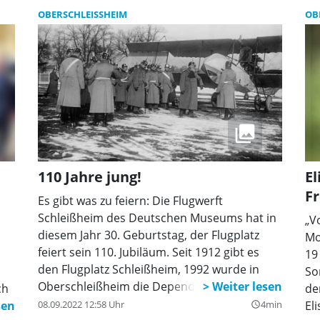
OBERSCHLEISSHEIM
OB
110 Jahre jung!
El
F
Es gibt was zu feiern: Die Flugwerft
Schleißheim des Deutschen Museums hat in
„V
diesem Jahr 30. Geburtstag, der Flugplatz
Mo
feiert sein 110. Jubiläum. Seit 1912 gibt es
19
den Flugplatz Schleißheim, 1992 wurde in
So
Oberschleißheim die Dependance des
ch
de
Deutschen Museums eröffnet – und rund 3,5
08.09.2022 12:58 Uhr
4min
El
query_builder