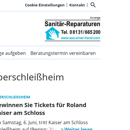
search
Cookie Einstellungen
Kontakt
rschleißheim | Kurier 
ige aufgeben
Beratungstermin vereinbaren
Oberschleißheim
ERSCHLEISSHEIM
winnen Sie Tickets für Roland
iser am Schloss
 Samstag, 6. Juni, tritt Kaiser am Schloss
hleißheim auf (Beginn: 20 Uhr).