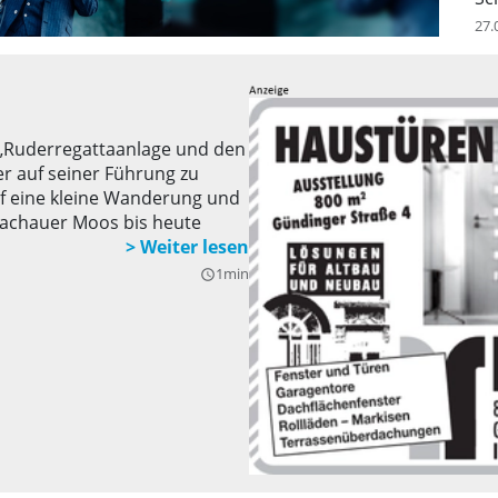
27.
„Ruderregattaanlage und den
r auf seiner Führung zu
uf eine kleine Wanderung und
Dachauer Moos bis heute
1min
query_builder