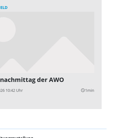
FELD
nachmittag der AWO
026 10:42 Uhr
1min
query_builder
itungszustellung