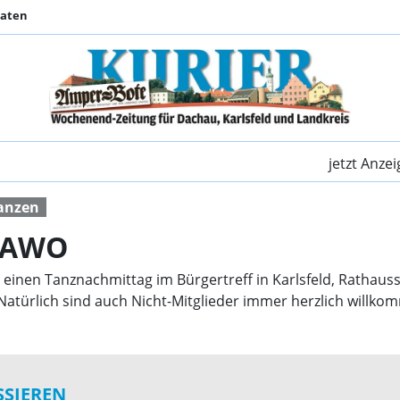
Daten
Tanznachmittag der 
jetzt Anze
anzen
r AWO
einen Tanznachmittag im Bürgertreff in Karlsfeld, Rathauss
 Natürlich sind auch Nicht-Mitglieder immer herzlich willkom
SSIEREN