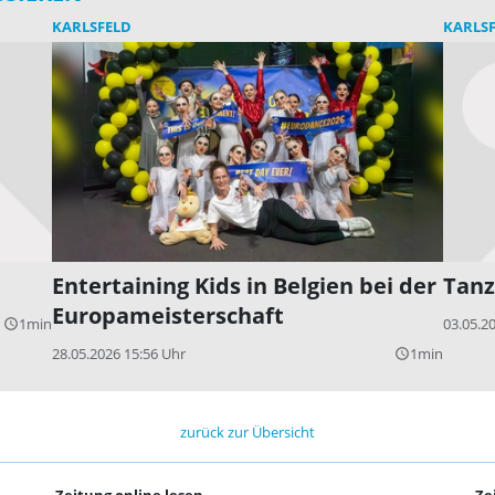
KARLSFELD
KARLS
Entertaining Kids in Belgien bei der
Tanz
Europameisterschaft
1min
03.05.2
query_builder
28.05.2026 15:56 Uhr
1min
query_builder
zurück zur Übersicht
Zeitung online lesen
Ze