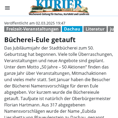
menu
Bücherei-Eule ge
Veröffentlicht am 02.03.2025 19:47
Freizeit-Veranstaltungen
Dachau
Literatur
jub
Bücherei-Eule getauft
Das Jubiläumsjahr der Stadtbücherei zum 50.
Geburtstag hat begonnen. Viele tolle Überraschungen,
Veranstaltungen und neue Angebote sind geplant.
Unter dem Motto „50 Jahre – 50 Aktionen“ finden das
ganze Jahr über Veranstaltungen, Mitmachaktionen
und vieles mehr statt. Seit Januar haben die Besucher
der Bücherei Namensvorschläge für deren Eule
abgegeben. Vor kurzem wurde die Büchereieule
getauft. Taufpate ist natürlich der Oberbürgermeister
Florian Hartmann. Aus 317 abgegebenen
Namensvorschlägen wurde der Name „Eubida
Liesabetta von Blaueulenstein zu Dachau, genannt