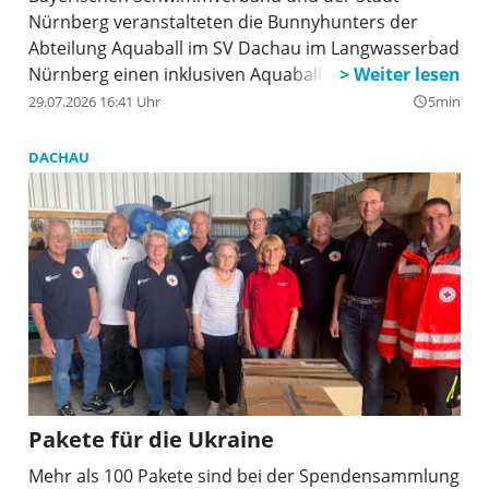
Nürnberg veranstalteten die Bunnyhunters der
Abteilung Aquaball im SV Dachau im Langwasserbad
Nürnberg einen inklusiven Aquaball-Aktionstag.
29.07.2026 16:41 Uhr
5min
query_builder
DACHAU
Pakete für die Ukraine
Mehr als 100 Pakete sind bei der Spendensammlung