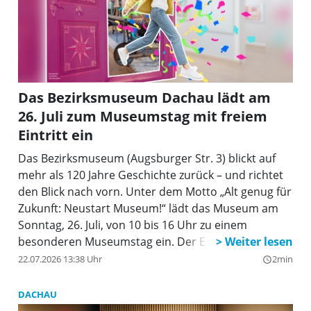
Das Bezirksmuseum Dachau lädt am
26. Juli zum Museumstag mit freiem
Eintritt ein
Das Bezirksmuseum (Augsburger Str. 3) blickt auf
mehr als 120 Jahre Geschichte zurück – und richtet
den Blick nach vorn. Unter dem Motto „Alt genug für
Zukunft: Neustart Museum!“ lädt das Museum am
Sonntag, 26. Juli, von 10 bis 16 Uhr zu einem
besonderen Museumstag ein. Der Eintritt ist frei,
alle Aktionen können ohne Anmeldung besucht
22.07.2026 13:38 Uhr
2min
query_builder
werden.
DACHAU