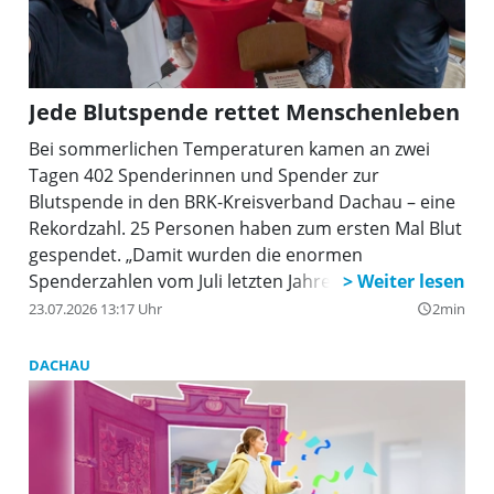
Jede Blutspende rettet Menschenleben
Bei sommerlichen Temperaturen kamen an zwei
Tagen 402 Spenderinnen und Spender zur
Blutspende in den BRK-Kreisverband Dachau – eine
Rekordzahl. 25 Personen haben zum ersten Mal Blut
gespendet. „Damit wurden die enormen
Spenderzahlen vom Juli letzten Jahres sogar noch
übertroffen - und das während der Fußball-WM.
23.07.2026 13:17 Uhr
2min
query_builder
Unsere Helferinnen und Helfer waren an zwei Tagen
trotz der Hitze wieder mit vollem Engagement
DACHAU
dabei”, freute sich Corinna Mauermayer, Leiterin der
Blutspende Dachau.