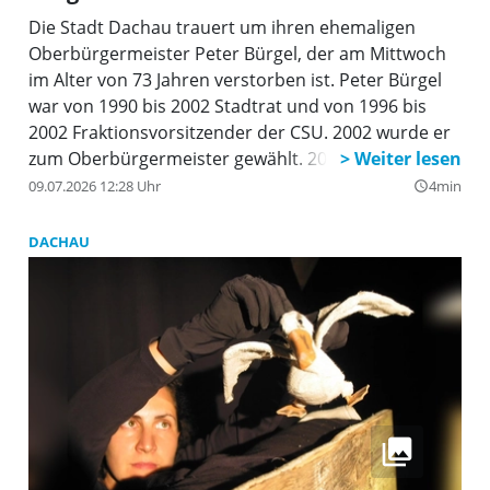
Die Stadt Dachau trauert um ihren ehemaligen
Oberbürgermeister Peter Bürgel, der am Mittwoch
im Alter von 73 Jahren verstorben ist. Peter Bürgel
war von 1990 bis 2002 Stadtrat und von 1996 bis
2002 Fraktionsvorsitzender der CSU. 2002 wurde er
zum Oberbürgermeister gewählt. 2008 wurde er
wiedergewählt und schied 2014 aus dem Amt.
09.07.2026 12:28 Uhr
4min
query_builder
DACHAU