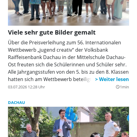
Viele sehr gute Bilder gemalt
Über die Preisverleihung zum 56. Internationalen
Wettbewerb „jugend creativ“ der Volksbank
Raiffeisenbank Dachau in der Mittelschule Dachau-
Ost freuten sich die Schülerinnen und Schüler sehr.
Alle Jahrgangsstufen von den 5. bis zu den 8. Klassen
hatten sich am Wettbewerb beteiligt und „viele sehr
gute Bilder gemalt“, wie Michaela Steiner,
03.07.2026 12:28 Uhr
1min
query_builder
Marketingreferentin der VR Bank Dachau, betonte,
bevor sie mit der Lehrerin Gül Özki die Preise an die
DACHAU
Schülerinnen und Schüler überreichte. Denys aus
der Klasse 8c wurde mit seinem Bild von einem
beeindruckenden Laternenfisch zum Schulsieger
prämiert. Weil sich nicht nur die Klassensieger,