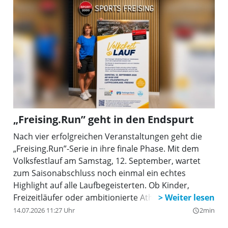
„Freising.Run” geht in den Endspurt
Nach vier erfolgreichen Veranstaltungen geht die
„Freising.Run”-Serie in ihre finale Phase. Mit dem
Volksfestlauf am Samstag, 12. September, wartet
zum Saisonabschluss noch einmal ein echtes
Highlight auf alle Laufbegeisterten. Ob Kinder,
Freizeitläufer oder ambitionierte Athleten – der
traditionsreiche Lauf am Freisinger Volksfestplatz
14.07.2026 11:27 Uhr
2min
query_builder
bringt die regionale Laufcommunity noch einmal