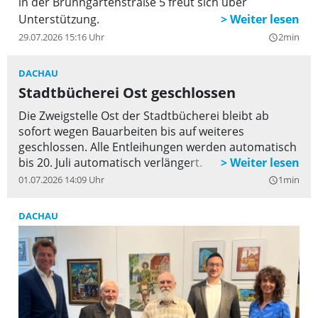
in der Brunngartenstraße 5 freut sich über
Unterstützung.
29.07.2026 15:16 Uhr
2min
query_builder
DACHAU
Stadtbücherei Ost geschlossen
Die Zweigstelle Ost der Stadtbücherei bleibt ab
sofort wegen Bauarbeiten bis auf weiteres
geschlossen. Alle Entleihungen werden automatisch
bis 20. Juli automatisch verlängert.
01.07.2026 14:09 Uhr
1min
query_builder
DACHAU