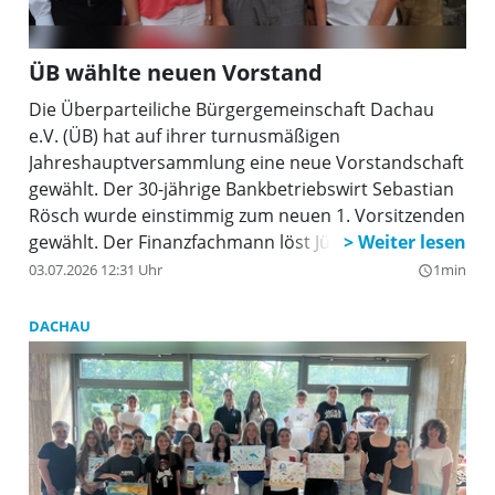
ÜB wählte neuen Vorstand
Die Überparteiliche Bürgergemeinschaft Dachau
e.V. (ÜB) hat auf ihrer turnusmäßigen
Jahreshauptversammlung eine neue Vorstandschaft
gewählt. Der 30-jährige Bankbetriebswirt Sebastian
Rösch wurde einstimmig zum neuen 1. Vorsitzenden
gewählt. Der Finanzfachmann löst Jürgen Schleich
ab, der das Amt sieben Jahre lang ausfüllte und seit
03.07.2026 12:31 Uhr
1min
query_builder
Mai dieses Jahres die ÜB mit Ingrid Sedlbauer im
Dachauer Stadtrat vertritt.
DACHAU