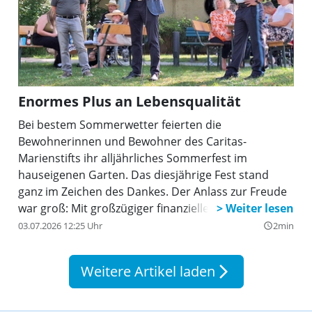
sondern alle bei der Umsetzung des
anspruchsvollen Themasangestrengt haben,
wurden viele Teilnehmerpreise verteilt. Der 56.
Wettbewerb „jugend creativ“ der Volksbank
Raiffeisenbank Dachau wurde in 33 Schulen in
Dachau und im Landkreis durchgeführt. Es nahmen
Enormes Plus an Lebensqualität
rund 6.500 Kinder und Jugendliche daran teil.
Bei bestem Sommerwetter feierten die
Bewohnerinnen und Bewohner des Caritas-
Marienstifts ihr alljährliches Sommerfest im
hauseigenen Garten. Das diesjährige Fest stand
ganz im Zeichen des Dankes. Der Anlass zur Freude
war groß: Mit großzügiger finanzieller Unterstützung
konnte der Umbau des beschützenden Gartens
03.07.2026 12:25 Uhr
2min
query_builder
erfolgreich realisiert werden. Die Josef-Kiener-
Stiftung, vertreten durch den Stiftungsvorstand
Weitere Artikel laden
arrow_forward_ios
Helmut Rez, bewies erneut ihr Engagement für das
Marienstift: Allein aus den Jahren 2023 und 2024
flossen fast 50.000 Euro in das Gartenprojekt und