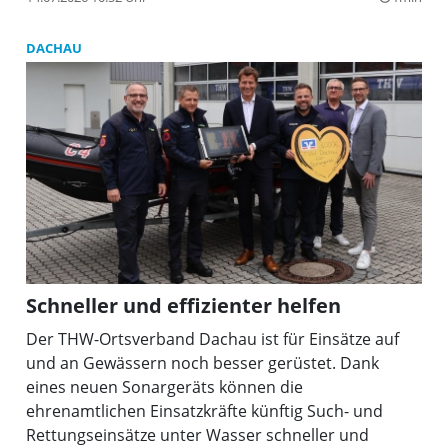
Spendensumme von insgesamt 1.600 Euro erzielt
werden.
DACHAU
Schneller und effizienter helfen
Der THW-Ortsverband Dachau ist für Einsätze auf
und an Gewässern noch besser gerüstet. Dank
eines neuen Sonargeräts können die
ehrenamtlichen Einsatzkräfte künftig Such- und
Rettungseinsätze unter Wasser schneller und