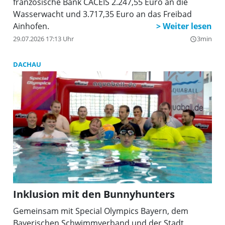
französische Bank CACEIS 2.247,55 Euro an die
Wasserwacht und 3.717,35 Euro an das Freibad
Ainhofen.
29.07.2026 17:13 Uhr
3min
query_builder
DACHAU
Inklusion mit den Bunnyhunters
Gemeinsam mit Special Olympics Bayern, dem
Bayerischen Schwimmverband und der Stadt