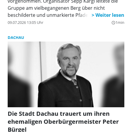
vorgenommen. Organisator Sepp Kargl leitete die
Gruppe am vielbegangenen Berg über nicht
beschilderte und unmarkierte Pfade über den
Bockstein zum Breitensteingipfel. Über die Kapelle
09.07.2026 13:05 Uhr
1min
query_builder
am Feuerhörndl ging es zurück zur Wallfahrtskirche
in Birkenstein. Den erforderlichen Energieausgleich
DACHAU
der meist einsamen siebenstündigen Tour nahmen
die fleißigen Bergler in gewohnt wohlverdienter
Weise im Fischbachauer Café - „Kuchenstücke unter
300 g sind Kekse“ - vor.
Die Stadt Dachau trauert um ihren
ehemaligen Oberbürgermeister Peter
Bürgel