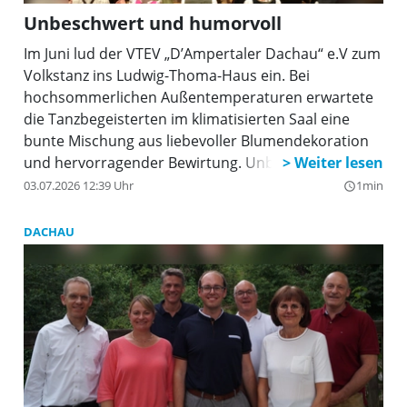
Unbeschwert und humorvoll
Im Juni lud der VTEV „D’Ampertaler Dachau“ e.V zum
Volkstanz ins Ludwig-Thoma-Haus ein. Bei
hochsommerlichen Außentemperaturen erwartete
die Tanzbegeisterten im klimatisierten Saal eine
bunte Mischung aus liebevoller Blumendekoration
und hervorragender Bewirtung. Unbeschwert und
humorvoll spielten die Draufgeiger auf, harmonisch
03.07.2026 12:39 Uhr
1min
query_builder
ergänzt durch die ungezwungene und hilfsbereite
Tanzleitung von Christa Locher und Arno Canins. Die
DACHAU
Ampertaler bedanken sich bei allen Mitwirkenden
und Besucherinnen und Besuchern und freuen sich
bereits auf den nächsten Volkstanzabend.