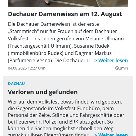
Dachauer Damenwiesn am 12. August
Die Dachauer Damenwiesn ist der erste
„Stammtisch“ nur für Frauen auf dem Dachauer
Volksfest – ins Leben gerufen von Melanie Ullmann
(Trachtengeschäft Ullmann), Susanne Rudek
(Immobilienbüro Rudek) und Dagmar Markus
(Parfümerie Vesna). Die Dachauer Damenwiesn
findet am Mittwoch, 12. August, von 13.30 bis 17.30
04.08.2026 12:27 Uhr
2min
query_builder
Uhr Im Festzelt Tante Frieda (Eingang Martin-Huber-
Treppe )bereits zum dritten Mal statt und richtet
DACHAU
sich exklusiv an Frauen aus Dachau und dem
Verloren und gefunden
Landkreis Dachau. Die Teilnehmerzahl ist begrenzt
Wer auf dem Volksfest etwas findet, wird gebeten,
auf 75. Dabei werden über Teilnahmegebühren und
die Gegenstände im Volksfest-Fundbüro, beim
Tombola-Erlöse Spenden gesammelt, um Vereine
Personal der Zelte, Stände und Fahrgeschäfte oder
oder Organisationen in Stadt und Landkreis Dachau
bei Feuerwehr, Polizei und BRK abzugeben. So
zu unterstützen.
können die Sachen möglichst schnell den Weg
zurück zu ihren Eigentümern finden.