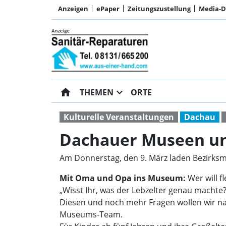
Anzeigen
ePaper
Zeitungszustellung
Media-
home
expand_more
THEMEN
ORTE
Kulturelle Veranstaltungen
Dachau
Dachauer Museen un
Am Donnerstag, den 9. März laden Bezirks
Mit Oma und Opa ins Museum:
Wer will f
„Wisst Ihr, was der Lebzelter genau macht
Diesen und noch mehr Fragen wollen wir na
Museums-Team.