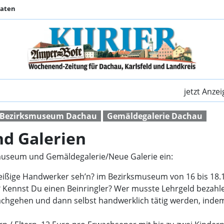
Daten
Dachauer Museen und
jetzt Anze
Bezirksmuseum Dachau
Gemäldegalerie Dachau
d Galerien
museum und Gemäldegalerie/Neue Galerie ein:
leißige Handwerker seh’n? im Bezirksmuseum von 16 bis 18.
e? Kennst Du einen Beinringler? Wer musste Lehrgeld bezah
chgehen und dann selbst handwerklich tätig werden, indem 