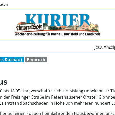
Daten
Einbruch in Wohnhau
jetzt Anze
is Dachau)
Einbruch
us
0 bis 18.05 Uhr, verschaffte sich ein bislang unbekannter 
n der Freisinger Straße im Petershausener Ortsteil Glonn
rn. Es entstand Sachschaden in Höhe von mehreren hundert E
echer auf einen soeben heimkehrenden Hausbewohner, ansch