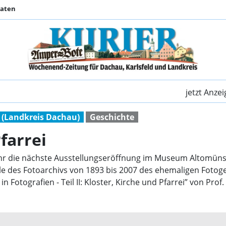
Daten
Kloster, Kirche und P
jetzt Anze
 (Landkreis Dachau)
Geschichte
farrei
r die nächste Ausstellungseröffnung im Museum Altomünste
le des Fotoarchivs von 1893 bis 2007 des ehemaligen Fotog
in Fotografien - Teil II: Kloster, Kirche und Pfarrei” von P