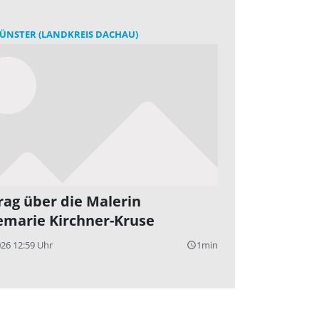
ÜNSTER (LANDKREIS DACHAU)
rag über die Malerin
marie Kirchner-Kruse
026 12:59 Uhr
1min
query_builder