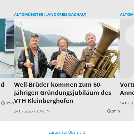
ALTOMÜNSTER (LANDKREIS DACHAU)
ALTOM
ed
Well-Brüder kommen zum 60-
Vort
jährigen Gründungsjubiläum des
Anne
VTH Kleinberghofen
2min
14.07.2
query_builder
24.07.2026 13:34 Uhr
2min
query_builder
zurück zur Übersicht