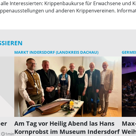
alle Interessierten: Krippenbaukurse für Erwachsene und K
rippenausstellungen und anderen Krippenvereinen. Informa
SSIEREN
MARKT INDERSDORF (LANDKREIS DACHAU)
GERMER
ber
Am Tag vor Heilig Abend las Hans
Max-
Kornprobst im Museum Indersdorf
Weih
1min
query_builder