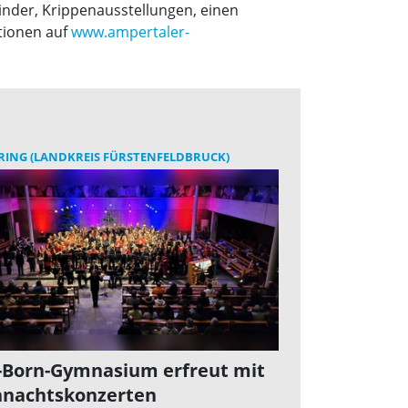
inder, Krippenausstellungen, einen
tionen auf
www.ampertaler-
ING (LANDKREIS FÜRSTENFELDBRUCK)
Born-Gymnasium erfreut mit
nachtskonzerten