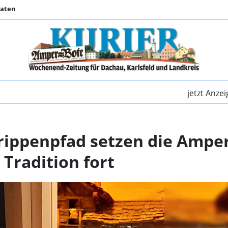
Daten
Mit dem Dachauer Kri
jetzt Anze
ippenpfad setzen die Amper
Tradition fort