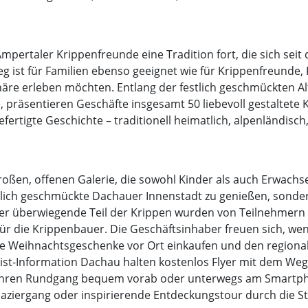
pertaler Krippenfreunde eine Tradition fort, die sich seit
 ist für Familien ebenso geeignet wie für Krippenfreunde, 
häre erleben möchten. Entlang der festlich geschmückten Al
 präsentieren Geschäfte insgesamt 50 liebevoll gestaltete K
efertigte Geschichte – traditionell heimatlich, alpenländisch
roßen, offenen Galerie, die sowohl Kinder als auch Erwach
estlich geschmückte Dachauer Innenstadt zu genießen, sonde
 Der überwiegende Teil der Krippen wurden von Teilnehmer
ür die Krippenbauer. Die Geschäftsinhaber freuen sich, wen
e Weihnachtsgeschenke vor Ort einkaufen und den regional
ist-Information Dachau halten kostenlos Flyer mit dem Wegp
te ihren Rundgang bequem vorab oder unterwegs am Smartph
ziergang oder inspirierende Entdeckungstour durch die St