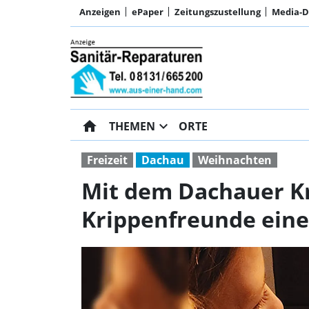
Anzeigen
ePaper
Zeitungszustellung
Media-
home
expand_more
THEMEN
ORTE
Freizeit
Dachau
Weihnachten
Mit dem Dachauer Kr
Krippenfreunde eine 