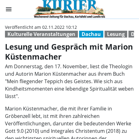
menu
Lesung und Gesp
Veröffentlicht am 02.11.2022 10:12
Kulturelle Veranstaltungen
Dachau
Lesung
Da
Lesung und Gespräch mit Marion
Küstenmacher
Am Donnerstag, den 17. November, liest die Theologin
und Autorin Marion Küstenmacher aus ihrem Buch
"Mein fliegender Teppich des Geistes. Wie sich aus
Kindheitsmomenten eine lebendige Spiritualität weben
lässt".
Marion Küstenmacher, die mit ihrer Familie in
Gröbenzell lebt, ist mit ihren zahlreichen
Veröffentlichungen, darunter die bedeutenden Werke
Gott 9.0 (2010) und Integrales Christentum (2018) zu
den wichtigsten spirituellen Autorinnen der