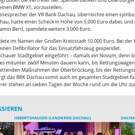
einen BMW X1, vorzustellen.
ressesprecher der VR Bank Dachau, überreichte einen symbo
achau, hatte einen Scheck in Höhe von 5.000 Euro dabei, un
min Bertl, spendete weitere 3.000 Euro.
ete im Namen der Großen Kreisstadt 10.000 Euro. Bei der 
nen Defibrillator für das Einsatzfahrzeug gespendet.
hauer Stadtgebiet eingeführt – damals ein Novum, denn bis
wo es mitunter zwölf Minuten dauern kann, bis Rettungswag
rettenden Maßnahmen der Überbrückung, bis der Rettungsdi
orgt das BRK Dachau somit auch im gesamten Stadtgebiet fü
rer stehen an sieben Tagen der Woche rund um die Uhr zu
SSIEREN
HEBERTSHAUSEN (LANDKREIS DACHAU)
DACH