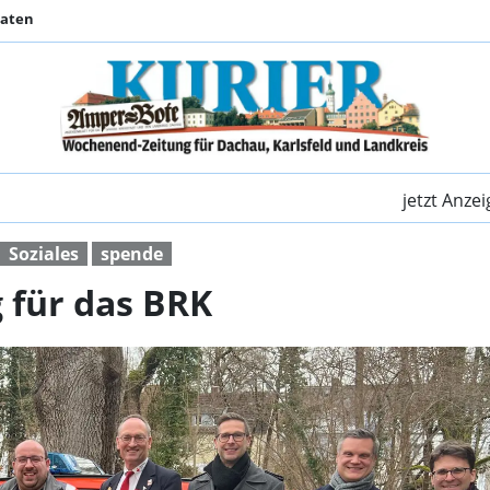
Daten
Neues HvO-Fahrzeug f
jetzt Anze
Soziales
spende
 für das BRK