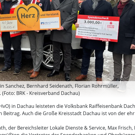
amin Sanchez, Bernhard Seidenath, Florian Rohrmüller,
). (Foto: BRK - Kreisverband Dachau)
(HvO) in Dachau leisteten die Volksbank Raiffeisenbank Da
n Beitrag. Auch die Große Kreisstadt Dachau ist von der eh
, der Bereichsleiter Lokale Dienste & Service, Max Frisch,
t begrüßten die Vertreter der Spenderbanken und Oberbürg