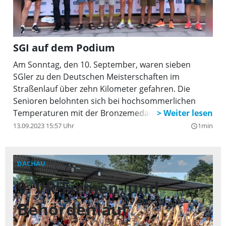
SGI auf dem Podium
Am Sonntag, den 10. September, waren sieben
SGler zu den Deutschen Meisterschaften im
Straßenlauf über zehn Kilometer gefahren. Die
Senioren belohnten sich bei hochsommerlichen
Temperaturen mit der Bronzemedaille in der
Teamwertung der Klasse M65 – M90. Hier durften
13.09.2023 15:57 Uhr
1min
query_builder
Gerhard Seitz, Jakob Furtmayr und Michael Rauch
auf die Bühne, um die DM-Medaille in Bronze in
Empfang nehmen.
DACHAU
VI
9. VR-Firmen- und
7
Behördenlauf
z