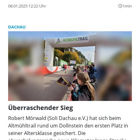
08.01.2025 12:22 Uhr
1min
query_builder
DACHAU
Überraschender Sieg
Robert Mörwald (Soli Dachau e.V.) hat sich beim
Altmühltrail rund um Dollnstein den ersten Platz in
seiner Altersklasse gesichert. Die