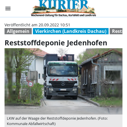
menu
Reststoffdeponi
Veröffentlicht am 20.09.2022 10:51
Allgemein
Vierkirchen (Landkreis Dachau)
Restst
Reststoffdeponie Jedenhofen
LKW auf der Waage der Reststoffdeponie Jedenhofen. (Foto:
Kommunale Abfallwirtschaft)