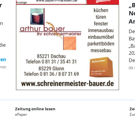
r
„B
N
Ar
en
De
Ba
die
„B
20
De
min
09.
Zeitung online lesen
Ze
ePaper
Zus