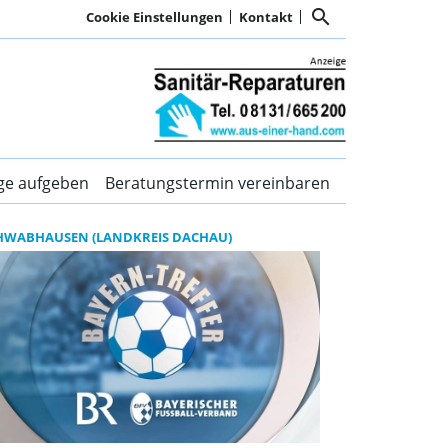
search
Cookie Einstellungen
Kontakt
en Kurier Dachau und d
ige aufgeben
Beratungstermin vereinbaren
HWABHAUSEN (LANDKREIS DACHAU)