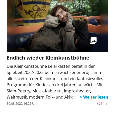
Endlich wieder Kleinkunstbühne
Die Kleinkunstbühne Leierkasten bietet in der
Spielzeit 2022/2023 beim Erwachsenenprogramm
alle Facetten der Kleinkunst und ein fantasievolles
Programm für Kinder ab drei Jahren aufwärts. Mit
Slam-Poetry, Musik-Kabarett, Improtheater,
Weltmusik, modern Folk- und Akkordeon-Musik
deckt das Leierkasten-Erwachsenenprogramm in
30.08.2022 16:21 Uhr
1min
query_builder
der neuen Spielzeit 2022/23 alle Facetten der