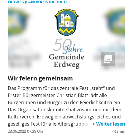
Kleinkunst ab. Für die Kinder gibt es moderne
ERDWEG (LANDKREIS DACHAU)
Märchen, spannende Geschichten und Musik.
Wir feiern gemeinsam
Das Programm für das zentrale Fest „steht“ und
Erster Bürgermeister Christian Blatt lädt alle
Bürgerinnen und Bürger zu den Feierlichkeiten ein.
Das Organisationskomitee hat zusammen mit dem
Kulturverein Erdweg ein abwechslungsreiches und
geselliges Fest für alle Altersgruppen auf die Beine
gestellt. Vom 30. Juni bis 3. Juli 2022 wird in einem
23.06.2022 07:38 Uhr
3min
query_builder