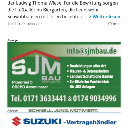
der Ludwig Thoma Wiese. Für die Bewirtung sorgen
die Fußballer im Biergarten, die Feuerwehr
Schwabhausen mit ihren beliebten Feuerburgern,
die Handballabteilung des TSV Schwabhausen und
13.07.2023 10:09 Uhr
3min
query_builder
der Burschen- und Madlverein Schwabhausen mit
Barbetrieb und Musik. Das Team der
Fußballabteilung sorgt für das kulinarische Wohl im
Festzelt und wird darüber hinaus am Sonntag, den
23. Juli 2023, von Manfred Mair, Inhaber des
Gasthofes Lachner in Stetten, unterstützt.