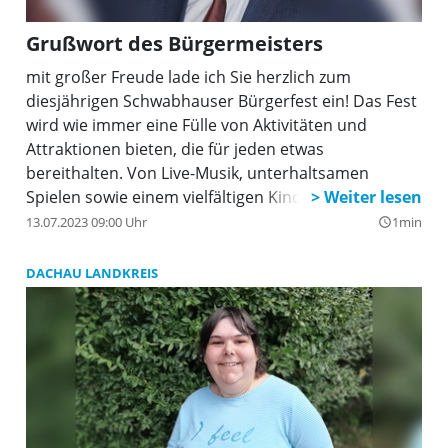
Grußwort des Bürgermeisters
mit großer Freude lade ich Sie herzlich zum
diesjährigen Schwabhauser Bürgerfest ein! Das Fest
wird wie immer eine Fülle von Aktivitäten und
Attraktionen bieten, die für jeden etwas
bereithalten. Von Live-Musik, unterhaltsamen
Spielen sowie einem vielfältigen Kinderprogramm
bis hin zu kulinarischen Köstlichkeiten ist für jeden
13.07.2023 09:00 Uhr
1min
query_builder
Geschmack etwas dabei.
DACHAU LANDKREIS