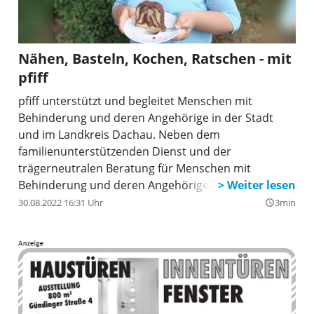
Nähen, Basteln, Kochen, Ratschen - mit
pfiff
pfiff unterstützt und begleitet Menschen mit
Behinderung und deren Angehörige in der Stadt
und im Landkreis Dachau. Neben dem
familienunterstützenden Dienst und der
trägerneutralen Beratung für Menschen mit
Behinderung und deren Angehörigen bietet pfiff
auch Freizeit-, Ferien-, Reise- und Bildungsangebote
30.08.2022 16:31 Uhr
3min
query_builder
für Kinder, Jugendliche und Erwachsene mit und
ohne Behinderung. Aktuell ist das Hebst-Winter-
Programm mit einem umfangreichen Angebot zu
Freizeitaktivitäten, Bildung und Begegnung
erschienen.