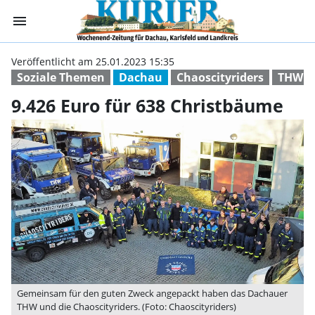
menu
9.426 Euro für 
Veröffentlicht am 25.01.2023 15:35
Soziale Themen
Dachau
Chaoscityriders
THW D
9.426 Euro für 638 Christbäume
Gemeinsam für den guten Zweck angepackt haben das Dachauer
THW und die Chaoscityriders. (Foto: Chaoscityriders)