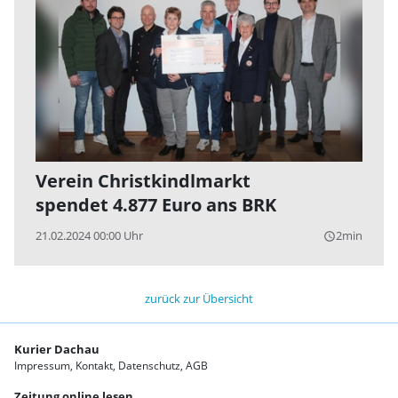
Verein Christkindlmarkt
spendet 4.877 Euro ans BRK
21.02.2024 00:00 Uhr
2min
query_builder
zurück zur Übersicht
Kurier Dachau
Impressum
Kontakt
Datenschutz
AGB
Zeitung online lesen