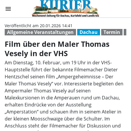
menu
Film über den M
Veröffentlicht am 20.01.2026 14:41
Allgemeine Veranstaltungen
Dachau
Termin
ku
Film über den Maler Thomas
Vesely in der VHS
Am Dienstag, 10. Februar, um 19 Uhr in der VHS-
Hauptstelle führt der bekannte Filmemacher Dieter
Hentzschel seinen Film „Ampergeheimnisse – Der
Maler Thomas Vesely“ vor. Interessierte begleiten den
Ampermaler Thomas Vesely auf seinen
Malexkursionen in die Amperauen rund um Dachau,
erhalten Eindrücke von der Ausstellung
„Amperstation“ und schauen ihm in seinem Atelier in
der kleinen Moosschwaige über die Schulter. Im
Anschluss steht der Filmemacher für Diskussion und