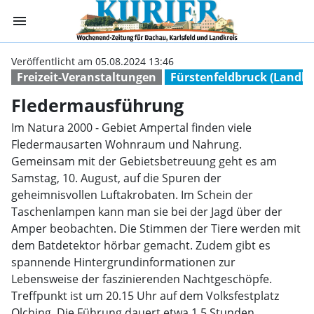
menu
Fledermausführu
Veröffentlicht am 05.08.2024 13:46
Freizeit-Veranstaltungen
Fürstenfeldbruck (Landkr
Fledermausführung
Im Natura 2000 - Gebiet Ampertal finden viele
Fledermausarten Wohnraum und Nahrung.
Gemeinsam mit der Gebietsbetreuung geht es am
Samstag, 10. August, auf die Spuren der
geheimnisvollen Luftakrobaten. Im Schein der
Taschenlampen kann man sie bei der Jagd über der
Amper beobachten. Die Stimmen der Tiere werden mit
dem Batdetektor hörbar gemacht. Zudem gibt es
spannende Hintergrundinformationen zur
Lebensweise der faszinierenden Nachtgeschöpfe.
Treffpunkt ist um 20.15 Uhr auf dem Volksfestplatz
Olching. Die Führung dauert etwa 1,5 Stunden.