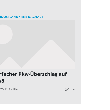
MOOS (LANDKREIS DACHAU)
facher Pkw-Überschlag auf
A8
026 11:17 Uhr
1min
query_builder