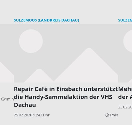
SULZEMOOS (LANDKREIS DACHAU)
SULZE
Repair Café in Einsbach unterstützt
Mehr
die Handy-Sammelaktion der VHS
der 
1min
query_builder
Dachau
23.02.2
25.02.2026 12:43 Uhr
1min
query_builder