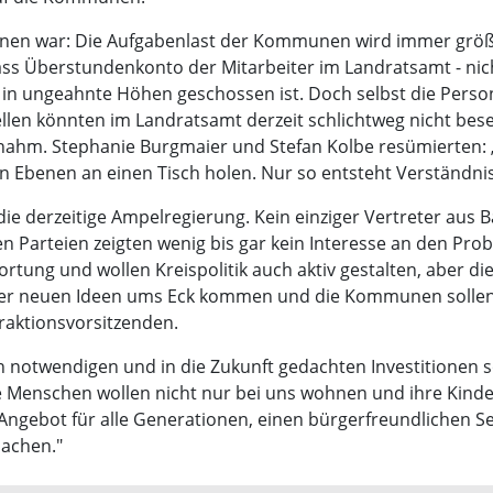
en war: Die Aufgabenlast der Kommunen wird immer größ
ass Überstundenkonto der Mitarbeiter im Landratsamt - ni
 in ungeahnte Höhen geschossen ist. Doch selbst die Perso
len könnten im Landratsamt derzeit schlichtweg nicht bese
ilnahm. Stephanie Burgmaier und Stefan Kolbe resümierten: „
n Ebenen an einen Tisch holen. Nur so entsteht Verständnis
e derzeitige Ampelregierung. Kein einziger Vertreter aus 
ren Parteien zeigten wenig bis gar kein Interesse an den
ortung und wollen Kreispolitik auch aktiv gestalten, abe
er neuen Ideen ums Eck kommen und die Kommunen sollen 
Fraktionsvorsitzenden.
n notwendigen und in die Zukunft gedachten Investitionen s
Menschen wollen nicht nur bei uns wohnen und ihre Kinder
gebot für alle Generationen, einen bürgerfreundlichen Servi
machen."