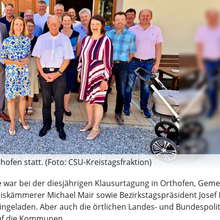
hofen statt. (Foto: CSU-Kreistagsfraktion)
ar bei der diesjährigen Klausurtagung in Orthofen, Gemei
skämmerer Michael Mair sowie Bezirkstagspräsident Josef M
geladen. Aber auch die örtlichen Landes- und Bundespoliti
 auf die Kommunen.