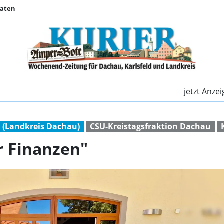
Daten
"Ganz im Zeichen der
jetzt Anze
 (Landkreis Dachau)
CSU-Kreistagsfraktion Dachau
r Finanzen"