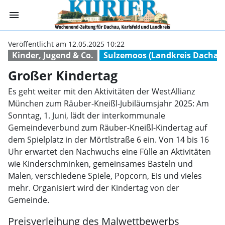
menu
Großer Kinderta
Veröffentlicht am 12.05.2025 10:22
Kinder, Jugend & Co.
Sulzemoos (Landkreis Dachau
Großer Kindertag
Es geht weiter mit den Aktivitäten der WestAllianz
München zum Räuber-Kneißl-Jubiläumsjahr 2025: Am
Sonntag, 1. Juni, lädt der interkommunale
Gemeindeverbund zum Räuber-Kneißl-Kindertag auf
dem Spielplatz in der Mörtlstraße 6 ein. Von 14 bis 16
Uhr erwartet den Nachwuchs eine Fülle an Aktivitäten
wie Kinderschminken, gemeinsames Basteln und
Malen, verschiedene Spiele, Popcorn, Eis und vieles
mehr. Organisiert wird der Kindertag von der
Gemeinde.
Preisverleihung des Malwettbewerbs