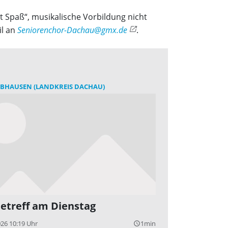
it Spaß“, musikalische Vorbildung nicht
il an
Seniorenchor-Dachau@gmx.de
.
BHAUSEN (LANDKREIS DACHAU)
letreff am Dienstag
026 10:19 Uhr
1min
query_builder