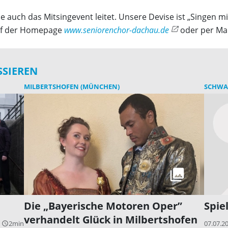
e auch das Mitsingevent leitet. Unsere Devise ist „Singen m
auf der Homepage
www.seniorenchor-dachau.de
oder per Ma
SSIEREN
MILBERTSHOFEN (MÜNCHEN)
SCHWA
Die „Bayerische Motoren Oper”
Spie
verhandelt Glück in Milbertshofen
2min
07.07.2
query_builder