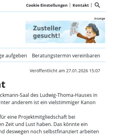
search
Cookie Einstellungen
Kontakt
renchor Silverpower ges
ige aufgeben
Beratungstermin vereinbaren
Veröffentlicht am 27.01.2026 15:07
ht
Stockmann-Saal des Ludwig-Thoma-Hauses in
Unter anderem ist ein vielstimmiger Kanon
ür eine Projektmitgliedschaft bei
en Zeit und Lust haben. Das könnte ein
nd deswegen noch selbstfinanziert arbeiten