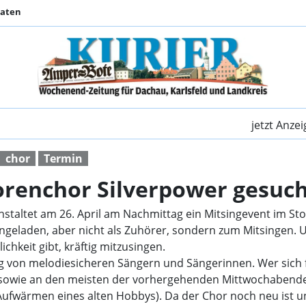
Daten
Mitsinger beim Senio
jetzt Anze
chor
Termin
orenchor Silverpower gesuc
staltet am 26. April am Nachmittag ein Mitsingevent im 
ingeladen, aber nicht als Zuhörer, sondern zum Mitsingen. 
chkeit gibt, kräftig mitzusingen.
ng von melodiesicheren Sängern und Sängerinnen. Wer sich f
ril sowie an den meisten der vorhergehenden Mittwochabend
 Aufwärmen eines alten Hobbys). Da der Chor noch neu ist u