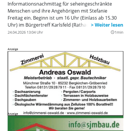
Informationsnachmittag für seheingeschränkte
Menschen und ihre Angehörigen mit Stefanie
Freitag ein. Beginn ist um 16 Uhr (Einlass ab 15.30
Uhr) im Bürgertreff Karlsfeld (Rathausstr. 65). Das
Angebot „Blickpunkt Auge – Rat und Hilfe bei
24.04.2026 13:04 Uhr
1min
query_builder
Sehverlust” richtet sich an Menschen, die neu von
einer Sehverschlechterung oder einem Sehverlust
betroffen sind. Auf dem Programm stehen
Informationen zum Bayerischen Blinden- und
Sehbehindertenbund (BBSB e.V.), die Vorstellung
von Alltagshilfsmitteln sowie Wissenswertes zu
unterschiedlichen Augenerkrankungen. Der Zugang
ist barrierefrei, die Teilnahme kostenlos, eine
Anmeldung ist nicht erforderlich