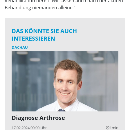
Rehabilitation bereit. Wir lassen auch nach der akuten
Behandlung niemanden alleine.“
DAS KÖNNTE SIE AUCH
INTERESSIEREN
DACHAU
Diagnose Arthrose
17.02.2024 00:00 Uhr
1min
query_builder