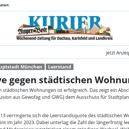
Daten
Erfolgreiche Offensi
jetzt Anze
uptstadt München
Leerstand
ive gegen städtischen Wohn
 städtischen Wohnungen ist erfolgreich. Das zeigt ein Abschl
ion aus Gewofag und GWG) dem Ausschuss für Stadtplan
2013 verringerte sich die Leerstandsquote des städtischen
zent im Jahr 2023. Dabei unterlag die Zahl der längerfrist