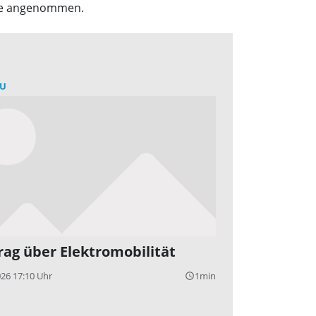
rne angenommen.
U
rag über Elektromobilität
026 17:10 Uhr
1min
query_builder