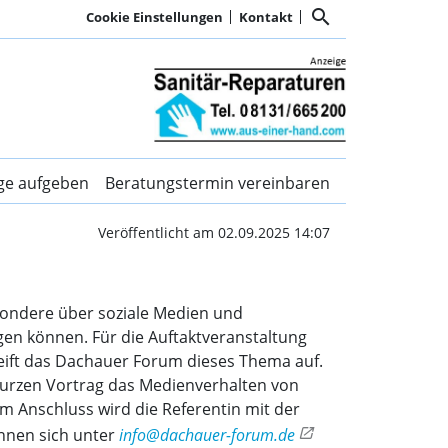
search
Cookie Einstellungen
Kontakt
 Kurier Dachau
ige aufgeben
Beratungstermin vereinbaren
Veröffentlicht am 02.09.2025 14:07
esondere über soziale Medien und
gen können. Für die Auftaktveranstaltung
ift das Dachauer Forum dieses Thema auf.
m kurzen Vortrag das Medienverhalten von
m Anschluss wird die Referentin mit der
önnen sich unter
info@dachauer-forum.de