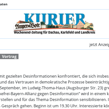
Daten
Fake-News im Fokus |
jetzt Anze
Vortrag
 mit gezielten Desinformationen konfrontiert, die sich insb
 und das Vertrauen in demokratische Prozesse beeinträchti
eptember, im Ludwig-Thoma-Haus (Augsburger Str. 23) gre
fakefrei-Bayern-Allianz gegen Desinformation“ wird in eine
tellen und für das Thema Desinformation sensibilisieren. I
 Gespräch gehen. Beginn ist um 19.30 Uhr. Interessierte k