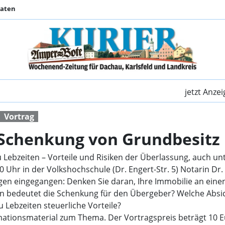
Daten
Vortrag zum Thema S
jetzt Anze
Vortrag
Schenkung von Grundbesitz
ebzeiten – Vorteile und Risiken der Überlassung, auch unt
 Uhr in der Volkshochschule (Dr. Engert-Str. 5) Notarin Dr. 
gen eingegangen: Denken Sie daran, Ihre Immobilie an eine
iken bedeutet die Schenkung für den Übergeber? Welche Abs
 Lebzeiten steuerliche Vorteile?
rmationsmaterial zum Thema. Der Vortragspreis beträgt 10 