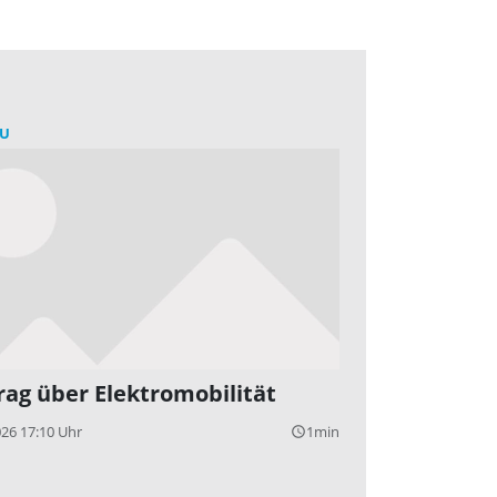
U
rag über Elektromobilität
026 17:10 Uhr
1min
query_builder