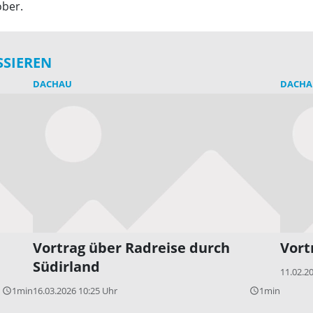
ober.
SSIEREN
DACHAU
DACHA
Vortrag über Radreise durch
Vort
Südirland
11.02.2
1min
16.03.2026 10:25 Uhr
1min
query_builder
query_builder