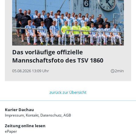
Das vorläufige offizielle
Mannschaftsfoto des TSV 1860
05.08.2026 13:09 Uhr
2min
query_builder
zurück zur Übersicht
Kurier Dachau
Impressum
Kontakt
Datenschutz
AGB
Zeitung online lesen
ePaper