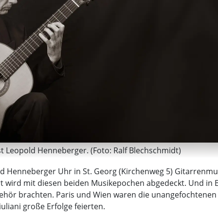
st Leopold Henneberger. (Foto: Ralf Blechschmidt)
d Henneberger Uhr in St. Georg (Kirchenweg 5) Gitarrenmusi
ert wird mit diesen beiden Musikepochen abgedeckt. Und in 
u Gehör brachten. Paris und Wien waren die unangefochtenen
liani große Erfolge feierten.