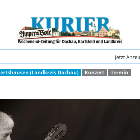
Musik in St. Georg | 
jetzt Anze
ertshausen (Landkreis Dachau)
Konzert
Termin