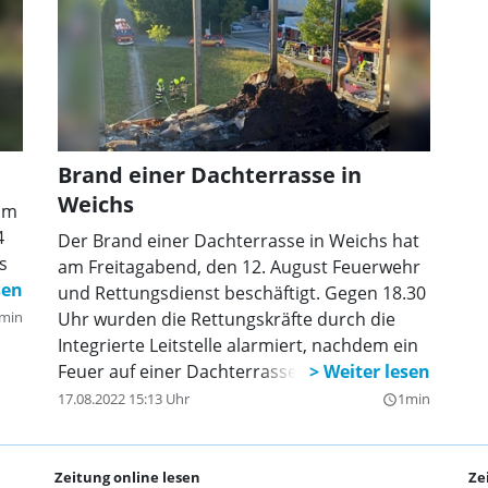
Brand einer Dachterrasse in
Weichs
 am
4
Der Brand einer Dachterrasse in Weichs hat
s
am Freitagabend, den 12. August Feuerwehr
und Rettungsdienst beschäftigt. Gegen 18.30
min
Uhr wurden die Rettungskräfte durch die
Integrierte Leitstelle alarmiert, nachdem ein
Feuer auf einer Dachterrasse im
Gewerbegebiet gesichtet wurde, welches
17.08.2022 15:13 Uhr
1min
query_builder
drohte auf den Dachstuhl überzugreifen.
Zeitung online lesen
Ze