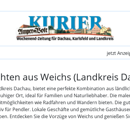
Weichs (Landkreis Da
jetzt Anze
ichten aus Weichs (Landkreis D
reis Dachau, bietet eine perfekte Kombination aus ländli
ruhiger Ort, ideal für Familien und Naturliebhaber. Die ma
zeitmöglichkeiten wie Radfahren und Wandern bieten. Die g
v für Pendler. Lokale Geschäfte und gemütliche Gasthäuse
ben. Entdecken Sie die Vorzüge von Weichs und genießen S