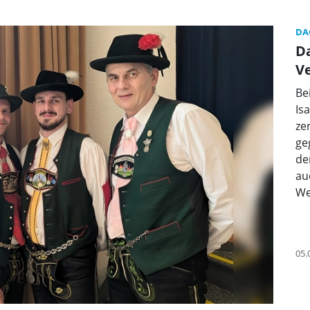
DA
D
V
Be
Is
ze
ge
de
au
We
05.