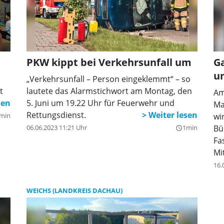
PKW kippt bei Verkehrsunfall um
G
u
„Verkehrsunfall – Person eingeklemmt“ – so
t
lautete das Alarmstichwort am Montag, den
Am
5. Juni um 19.22 Uhr für Feuerwehr und
Ma
Rettungsdienst.
min
wi
06.06.2023 11:21 Uhr
1min
Bü
query_builder
Fa
Mi
wi
16.
WEICHS (LANDKREIS DACHAU)