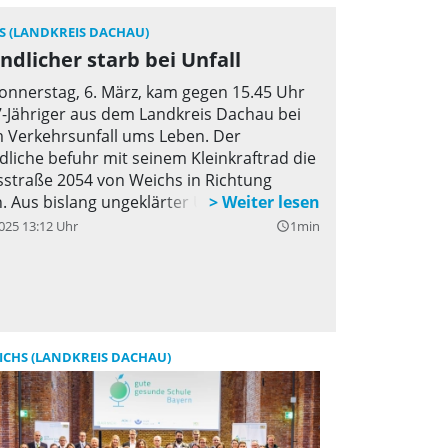
S (LANDKREIS DACHAU)
ndlicher starb bei Unfall
nnerstag, 6. März, kam gegen 15.45 Uhr
7-Jähriger aus dem Landkreis Dachau bei
 Verkehrsunfall ums Leben. Der
dliche befuhr mit seinem Kleinkraftrad die
sstraße 2054 von Weichs in Richtung
. Aus bislang ungeklärter Ursache kam
ugendliche bei einer dort befindlichen
025 13:12 Uhr
1min
query_builder
 auf die Gegenfahrbahn. Dabei kam es
Frontalzusammenstoß mit einem
egenkommenden BMW.
ICHS (LANDKREIS DACHAU)