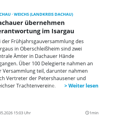
CHAU
WEICHS (LANDKREIS DACHAU)
achauer übernehmen
erantwortung im Isargau
i der Frühjahrsgauversammlung des
argaus in Oberschleißheim sind zwei
ntrale Ämter in Dachauer Hände
gangen. Über 100 Delegierte nahmen an
r Versammlung teil, darunter nahmen
ch Vertreter der Petershausener und
ichser Trachtenvereine.
05.2026 15:03 Uhr
1min
query_builder