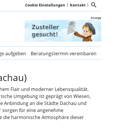
search
Cookie Einstellungen
Kontakt
chau) | Kurier Dachau
ige aufgeben
Beratungstermin vereinbaren
achau)
chem Flair und moderner Lebensqualität.
lerische Umgebung ist geprägt von Wiesen,
ute Anbindung an die Städte Dachau und
r sorgen für eine angenehme
ie die harmonische Atmosphäre dieser