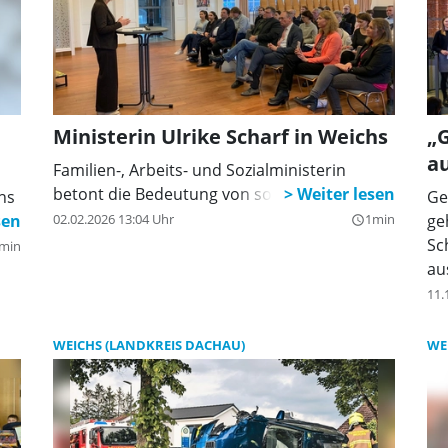
Ministerin Ulrike Scharf in Weichs
„
a
Familien-, Arbeits- und Sozialministerin
betont die Bedeutung von sozialen Themen.
hs
Ge
02.02.2026 13:04 Uhr
1min
ge
query_builder
Sc
min
au
11.
WEICHS (LANDKREIS DACHAU)
WE