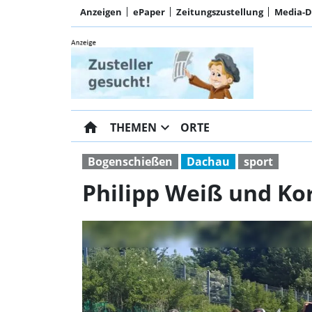
Anzeigen
ePaper
Zeitungszustellung
Media-
home
expand_more
THEMEN
ORTE
Bogenschießen
Dachau
sport
Philipp Weiß und Kor