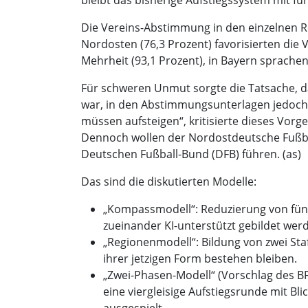
Die Vereins-Abstimmung in den einzelnen Re
Nordosten (76,3 Prozent) favorisierten die
Mehrheit (93,1 Prozent), in Bayern sprache
Für schweren Unmut sorgte die Tatsache, d
war, in den Abstimmungsunterlagen jedoch 
müssen aufsteigen“, kritisierte dieses Vorg
Dennoch wollen der Nordostdeutsche Fußba
Deutschen Fußball-Bund (DFB) führen. (as)
Das sind die diskutierten Modelle:
„Kompassmodell“: Reduzierung von fünf 
zueinander KI-unterstützt gebildet wer
„Regionenmodell“: Bildung von zwei Sta
ihrer jetzigen Form bestehen bleiben.
„Zwei-Phasen-Modell“ (Vorschlag des BFV
eine viergleisige Aufstiegsrunde mit Bl
ausgespielt.