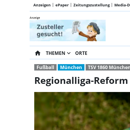
Anzeigen
ePaper
Zeitungszustellung
Media-
home
expand_more
THEMEN
ORTE
Fußball
München
TSV 1860 Münche
Regionalliga-Reform 