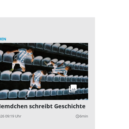
HEN
Hemdchen schreibt Geschichte
026 09:19 Uhr
6min
query_builder