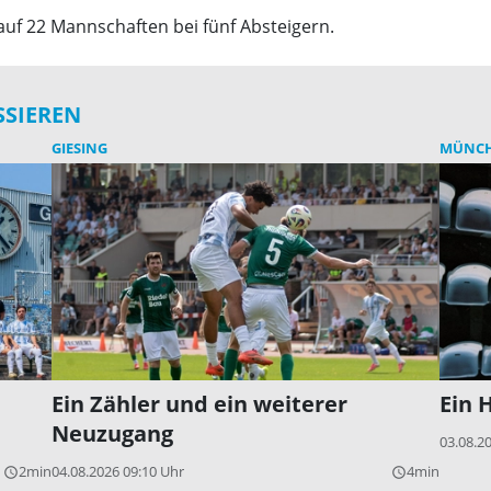
 auf 22 Mannschaften bei fünf Absteigern.
SSIEREN
GIESING
MÜNC
Ein Zähler und ein weiterer
Ein 
Neuzugang
03.08.2
2min
04.08.2026 09:10 Uhr
4min
query_builder
query_builder