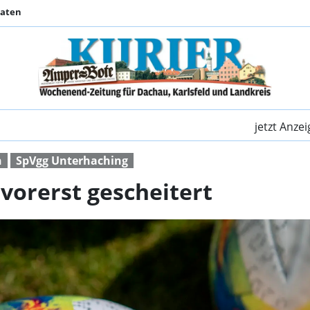
Daten
Regionalliga-Reform v
jetzt Anze
n
SpVgg Unterhaching
vorerst gescheitert