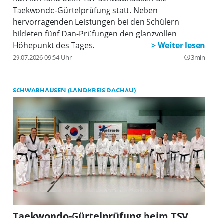
Taekwondo-Gürtelprüfung statt. Neben
hervorragenden Leistungen bei den Schülern
bildeten fünf Dan-Prüfungen den glanzvollen
Höhepunkt des Tages.
29.07.2026 09:54 Uhr
3min
query_builder
SCHWABHAUSEN (LANDKREIS DACHAU)
Taekwondo-Gürtelprüfung beim TSV