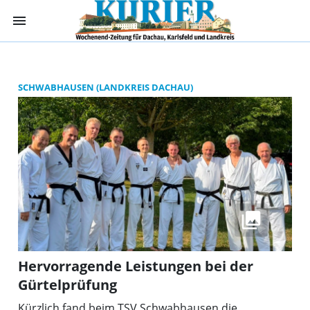
menu
Kurier Dachau -
SCHWABHAUSEN (LANDKREIS DACHAU)
Hervorragende Leistungen bei der
Gürtelprüfung
Kürzlich fand beim TSV Schwabhausen die