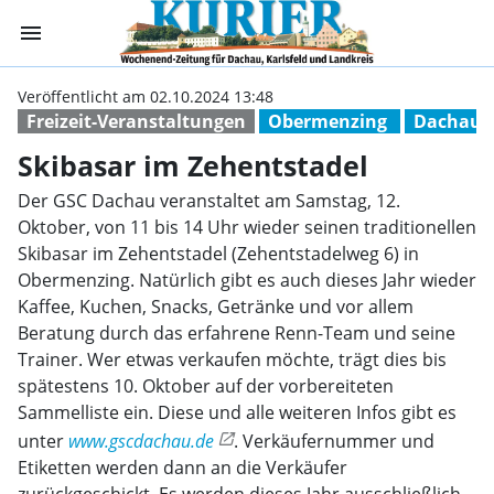
menu
Skibasar im Zeh
Veröffentlicht am 02.10.2024 13:48
Freizeit-Veranstaltungen
Obermenzing
Dachau
Skibasar im Zehentstadel
Der GSC Dachau veranstaltet am Samstag, 12.
Oktober, von 11 bis 14 Uhr wieder seinen traditionellen
Skibasar im Zehentstadel (Zehentstadelweg 6) in
Obermenzing. Natürlich gibt es auch dieses Jahr wieder
Kaffee, Kuchen, Snacks, Getränke und vor allem
Beratung durch das erfahrene Renn-Team und seine
Trainer. Wer etwas verkaufen möchte, trägt dies bis
spätestens 10. Oktober auf der vorbereiteten
Sammelliste ein. Diese und alle weiteren Infos gibt es
unter
www.gscdachau.de
. Verkäufernummer und
Etiketten werden dann an die Verkäufer