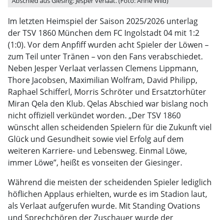
Abschied aus Giesing: Jesper Verlaat. (Foto: Anne Wild)
Im letzten Heimspiel der Saison 2025/2026 unterlag
der TSV 1860 München dem FC Ingolstadt 04 mit 1:2
(1:0). Vor dem Anpfiff wurden acht Spieler der Löwen –
zum Teil unter Tränen – von den Fans verabschiedet.
Neben Jesper Verlaat verlassen Clemens Lippmann,
Thore Jacobsen, Maximilian Wolfram, David Philipp,
Raphael Schifferl, Morris Schröter und Ersatztorhüter
Miran Qela den Klub. Qelas Abschied war bislang noch
nicht offiziell verkündet worden. „Der TSV 1860
wünscht allen scheidenden Spielern für die Zukunft viel
Glück und Gesundheit sowie viel Erfolg auf dem
weiteren Karriere- und Lebensweg. Einmal Löwe,
immer Löwe”, heißt es vonseiten der Giesinger.
Während die meisten der scheidenden Spieler lediglich
höflichen Applaus erhielten, wurde es im Stadion laut,
als Verlaat aufgerufen wurde. Mit Standing Ovations
und Sprechchören der Zuschauer wurde der