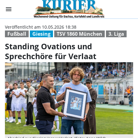
menu
Standing Ovatio
Veröffentlicht am 10.05.2026 18:38
Fußball
Giesing
TSV 1860 München
3. Liga
Standing Ovations und
Sprechchöre für Verlaat