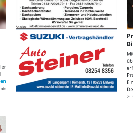
Pr
Bi
Mi
üb
ler
er
d
Pr
Ei
n
min
De
de
21.
de,
ha
di
l
lo
ist
Me
eC