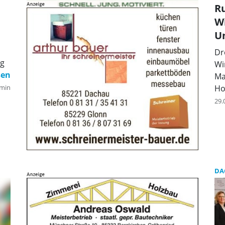
Ru
Wi
U
Dr
ng
Wi
Ma
min
Ho
29.
DA