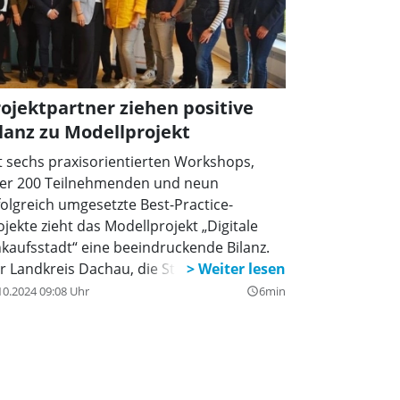
ojektpartner ziehen positive
lanz zu Modellprojekt
t sechs praxisorientierten Workshops,
er 200 Teilnehmenden und neun
folgreich umgesetzte Best-Practice-
ojekte zieht das Modellprojekt „Digitale
nkaufsstadt“ eine beeindruckende Bilanz.
r Landkreis Dachau, die Stadt Dachau und
r Gewerbeverein Dachau handelt e.V.
10.2024 09:08 Uhr
6min
query_builder
ben gemeinsam einen breiten Zugang zu
gitalen Lösungen für den Einzelhandel und
kale Dienstleister geschaffen. Von Social
dia und Online-Marketing bis hin zu
ommerce und Virtual Reality – die aus