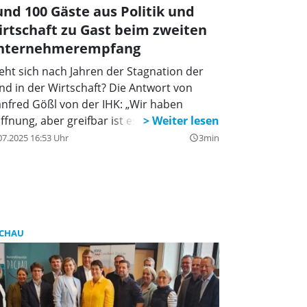
nd 100 Gäste aus Politik und
rtschaft zu Gast beim zweiten
nternehmerempfang
eht sich nach Jahren der Stagnation der
nd in der Wirtschaft? Die Antwort von
nfred Gößl von der IHK: „Wir haben
ffnung, aber greifbar ist es noch nicht.“
07.2025 16:53 Uhr
3min
query_builder
CHAU