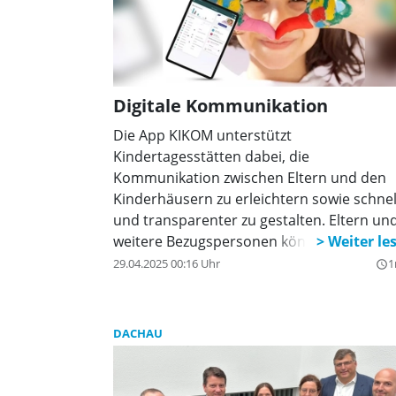
Digitale Kommunikation
Die App KIKOM unterstützt
Kindertagesstätten dabei, die
Kommunikation zwischen Eltern und den
Kinderhäusern zu erleichtern sowie schnel
und transparenter zu gestalten. Eltern un
weitere Bezugspersonen können die App
nach Freischaltung mit einem individuelle
29.04.2025 00:16 Uhr
1
query_builder
Aktivierungscode direkt auf ihrem
Smartphone oder Tablet nutzen. Pinnwän
Aushänge, Termine, Elternumfragen und
DACHAU
Krankmeldungen werden nun komfortabe
über die App abgewickelt. Die Anwendung 
benutzerfreundlich und nahezu