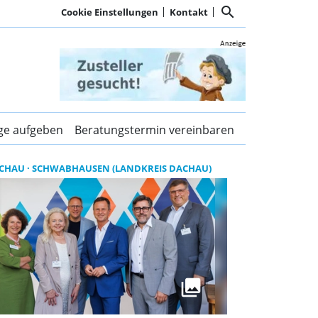
search
Cookie Einstellungen
Kontakt
en Kurier Dachau und d
ige aufgeben
Beratungstermin vereinbaren
CHAU
SCHWABHAUSEN (LANDKREIS DACHAU)