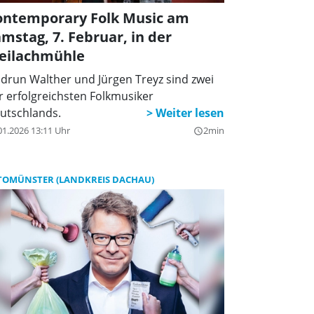
ontemporary Folk Music am
mstag, 7. Februar, in der
eilachmühle
drun Walther und Jürgen Treyz sind zwei
r erfolgreichsten Folkmusiker
utschlands.
01.2026 13:11 Uhr
2min
query_builder
TOMÜNSTER (LANDKREIS DACHAU)