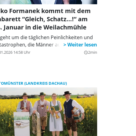
iko Formanek kommt mit dem
barett “Gleich, Schatz...!“ am
. Januar in die Weilachmühle
 geht um die täglichen Peinlichkeiten und
tastrophen, die Männer auslösen.
01.2026 14:58 Uhr
2min
query_builder
TOMÜNSTER (LANDKREIS DACHAU)