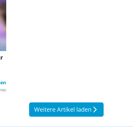
r
min
Weitere Artikel laden
arrow_forward_ios