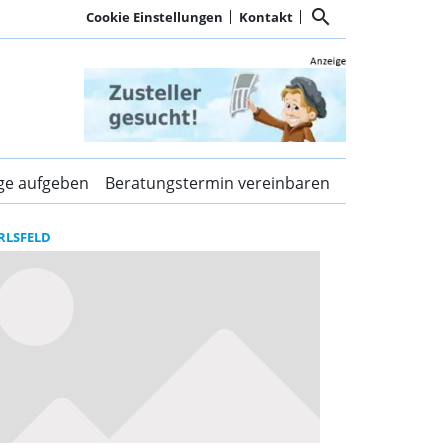
search
Cookie Einstellungen
Kontakt
en Kurier Dachau und d
ige aufgeben
Beratungstermin vereinbaren
RLSFELD