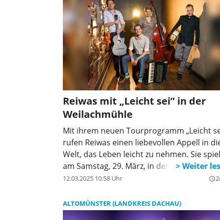
Gitarrenklängen und inspiriert von den
Weiten der Welt, ist so vielfältig wie die
Geschichten, die sie erzählt.
Reiwas mit „Leicht sei” in der
Weilachmühle
Mit ihrem neuen Tourprogramm „Leicht se
rufen Reiwas einen liebevollen Appell in di
Welt, das Leben leicht zu nehmen. Sie spie
am Samstag, 29. März, in der Weilachmühl
12.03.2025 10:58 Uhr
2
query_builder
ALTOMÜNSTER (LANDKREIS DACHAU)