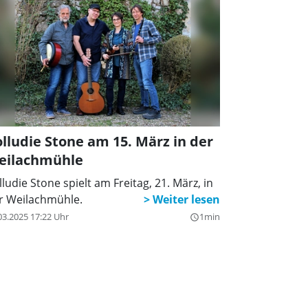
lludie Stone am 15. März in der
eilachmühle
lludie Stone spielt am Freitag, 21. März, in
r Weilachmühle.
03.2025 17:22 Uhr
1min
query_builder