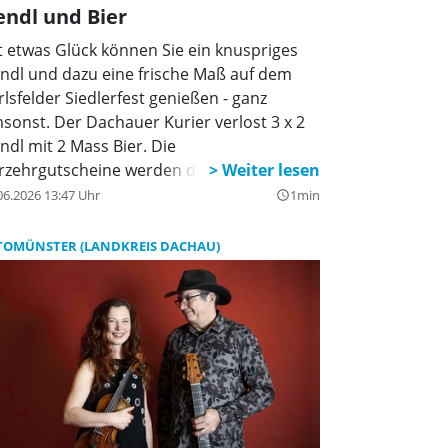
ndl und Bier
t etwas Glück können Sie ein knuspriges
ndl und dazu eine frische Maß auf dem
rlsfelder Siedlerfest genießen - ganz
sonst. Der Dachauer Kurier verlost 3 x 2
ndl mit 2 Mass Bier. Die
rzehrgutscheine werden direkt an die
winnerinnen oder Gewinner verschickt,
06.2026 13:47 Uhr
1min
query_builder
so Absender nicht vergessen.
TOMÜNSTER (LANDKREIS DACHAU)