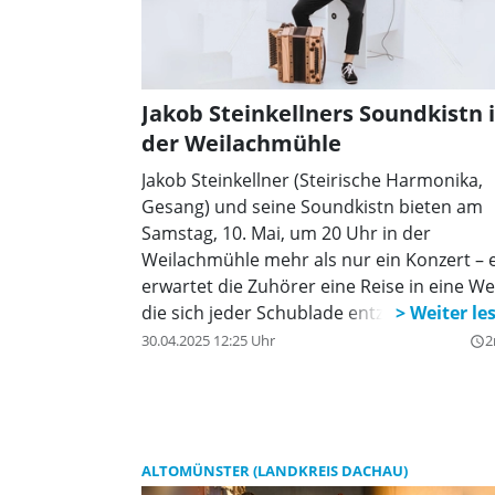
Jakob Steinkellners Soundkistn 
der Weilachmühle
Jakob Steinkellner (Steirische Harmonika,
Gesang) und seine Soundkistn bieten am
Samstag, 10. Mai, um 20 Uhr in der
Weilachmühle mehr als nur ein Konzert – 
erwartet die Zuhörer eine Reise in eine Wel
die sich jeder Schublade entzieht.
Gemeinsam mit Severin Trogbacher
30.04.2025 12:25 Uhr
2
query_builder
(Gitarrist von Hubert von Goisern) entfalte
er einen Klangkosmos, der in jeder Note d
Unbekannte, das Ungeahnte berührt. Ihre
Musik, geboren aus der Steirischen
Harmonika, verfeinert mit virtuosen
ALTOMÜNSTER (LANDKREIS DACHAU)