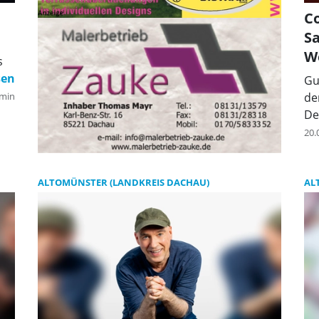
C
Sa
W
s
Gu
min
de
De
20.
ALTOMÜNSTER (LANDKREIS DACHAU)
AL