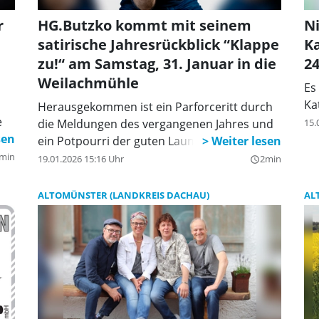
r
HG.Butzko kommt mit seinem
N
satirische Jahresrückblick “Klappe
Ka
zu!“ am Samstag, 31. Januar in die
24
Weilachmühle
Es
Ka
Herausgekommen ist ein Parforceritt durch
e
die Meldungen des vergangenen Jahres und
15.
ein Potpourri der guten Laune.
min
19.01.2026 15:16 Uhr
2min
query_builder
ALTOMÜNSTER (LANDKREIS DACHAU)
AL