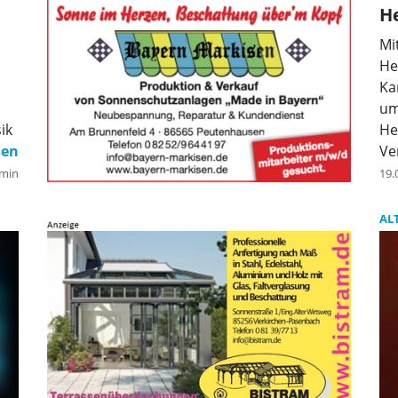
He
Mi
He
Ka
um
ik
He
Ve
Ge
min
19.
al
AL