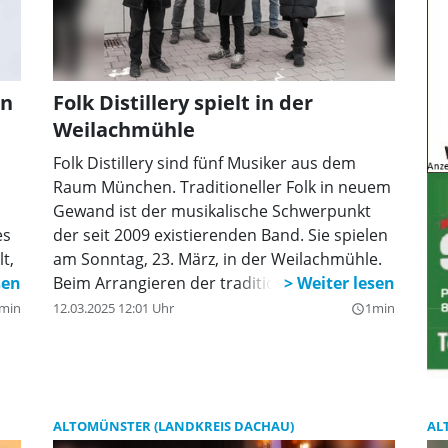
in
Folk Distillery spielt in der
Weilachmühle
Folk Distillery sind fünf Musiker aus dem
Raum München. Traditioneller Folk in neuem
Gewand ist der musikalische Schwerpunkt
es
der seit 2009 existierenden Band. Sie spielen
t,
am Sonntag, 23. März, in der Weilachmühle.
Beim Arrangieren der traditionellen Folk-
Stücke fließen die verschiedenen
min
12.03.2025 12:01 Uhr
1min
query_builder
t
musikalischen Hintergründe der Mitglieder
as
mit ein. So bereichern Anklänge von Klassik,
Punk und Metal die Kompositionen. Flöte,
Geige und Gitarre bilden den Kern der Musik,
der von Bass und Schlagzeug eingerahmt
ALTOMÜNSTER (LANDKREIS DACHAU)
AL