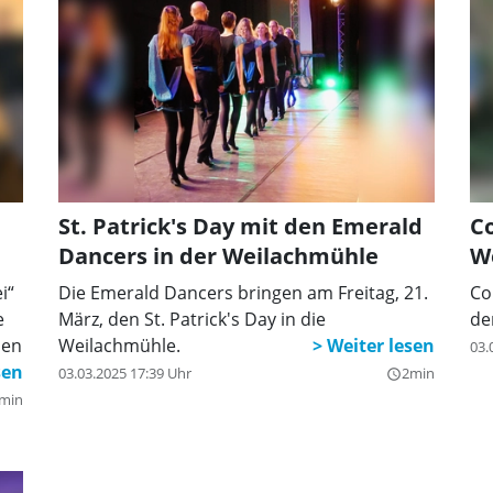
wird. Gelegentlich gesellen sich Banjo, Cello,
Konzertina, Mandoline oder Panduri hinzu.
Es entsteht ein unverwechselbarer, dichter
Sound, der sich perfekt für die oftmals
schnellen und immer stimmungsreichen
Lieder eignet. Neben größtenteils irischen
Liedern werden auch schottische und
englische Stücke in das Repertoire
einbezogen. Gute Laune ist garantiert!
St. Patrick's Day mit den Emerald
Co
Dancers in der Weilachmühle
W
i“
Die Emerald Dancers bringen am Freitag, 21.
Co
e
März, den St. Patrick's Day in die
de
len
Weilachmühle.
03.
e.
03.03.2025 17:39 Uhr
2min
query_builder
min