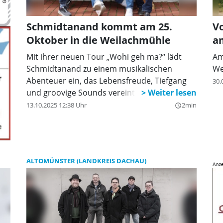
Schmidtanand kommt am 25.
Vo
Oktober in die Weilachmühle
a
Mit ihrer neuen Tour „Wohi geh ma?“ lädt
Am
Schmidtanand zu einem musikalischen
We
Abenteuer ein, das Lebensfreude, Tiefgang
30.
und groovige Sounds vereint.
13.10.2025 12:38 Uhr
2min
query_builder
ALTOMÜNSTER (LANDKREIS DACHAU)