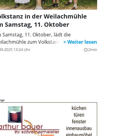
lkstanz in der Weilachmühle
m Samstag, 11. Oktober
 Samstag, 11. Oktober, lädt die
ilachmühle zum Volkstanz ein.
09.2025 13:24 Uhr
2min
query_builder