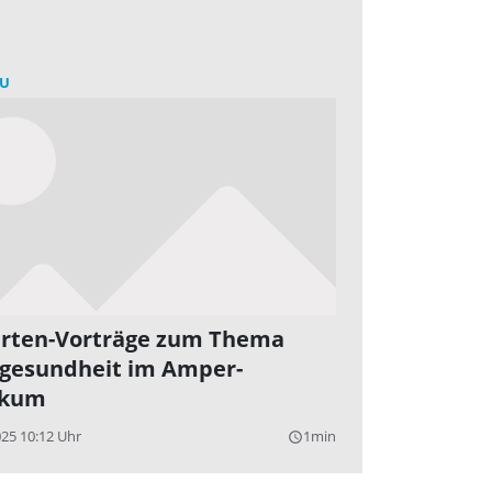
U
rten-Vorträge zum Thema
gesundheit im Amper-
ikum
025 10:12 Uhr
1min
query_builder