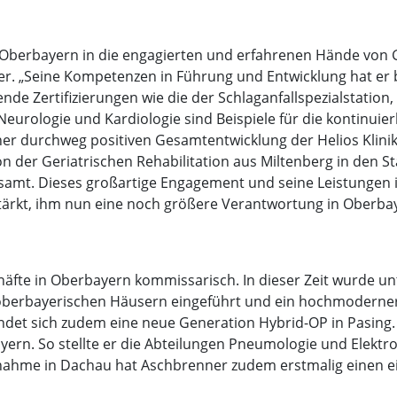
en Oberbayern in die engagierten und erfahrenen Hände vo
r. „Seine Kompetenzen in Führung und Entwicklung hat er ber
ende Zertifizierungen wie die der Schlaganfallspezialstation
eurologie und Kardiologie sind Beispiele für die kontinuie
ner durchweg positiven Gesamtentwicklung der Helios Klinik
on der Geriatrischen Rehabilitation aus Miltenberg in den S
gesamt. Dieses großartige Engagement und seine Leistungen 
tärkt, ihm nun eine noch größere Verantwortung in Oberba
chäfte in Oberbayern kommissarisch. In dieser Zeit wurde u
 oberbayerischen Häusern eingeführt und ein hochmoderner 
indet sich zudem eine neue Generation Hybrid-OP in Pasing
ern. So stellte er die Abteilungen Pneumologie und Elektr
nahme in Dachau hat Aschbrenner zudem erstmalig einen eig