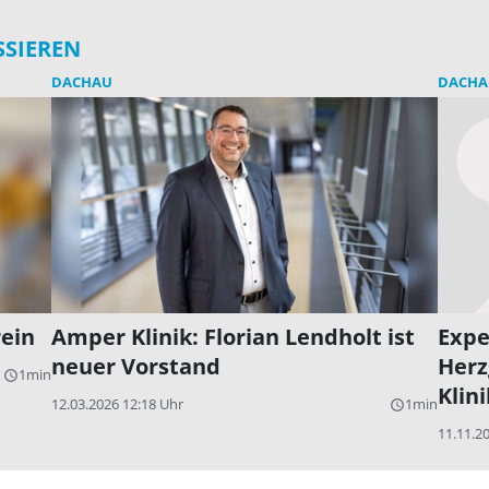
SSIEREN
DACHAU
DACHA
ein
Amper Klinik: Florian Lendholt ist
Expe
neuer Vorstand
Herz
1min
query_builder
Klin
12.03.2026 12:18 Uhr
1min
query_builder
11.11.2