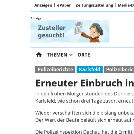
Anzeigen
ePaper
Zeitungszustellung
Media-
home
expand_more
THEMEN
ORTE
Polizeiberichte
Karlsfeld
Polizeiberi
Erneuter Einbruch in
In den frühen Morgenstunden des Donnersta
Karlsfeld, wie schon drei Tage zuvor, erne
Wieder verschafften sich die bislang unbe
Der Wert der Beute beläuft sich erneut auf
Die Polizeiinspektion Dachau hat die Ermi