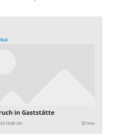
FELD
ruch in Gaststätte
023 10:00 Uhr
1min
query_builder