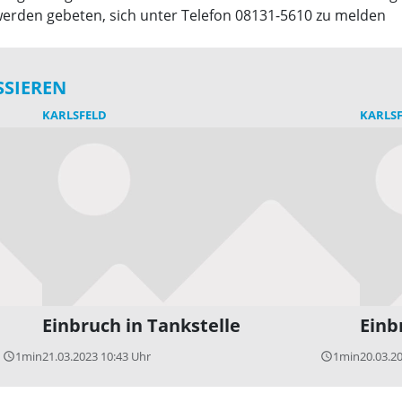
erden gebeten, sich unter Telefon 08131-5610 zu melden
SSIEREN
KARLSFELD
KARLS
Einbruch in Tankstelle
Einb
1min
21.03.2023 10:43 Uhr
1min
20.03.2
query_builder
query_builder