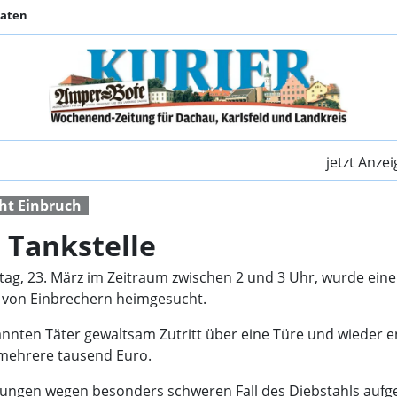
Daten
Erneuter Einbruch in 
jetzt Anze
cht Einbruch
 Tankstelle
g, 23. März im Zeitraum zwischen 2 und 3 Uhr, wurde eine 
ut von Einbrechern heimgesucht.
kannten Täter gewaltsam Zutritt über eine Türe und wieder
 mehrere tausend Euro.
ttlungen wegen besonders schweren Fall des Diebstahls a