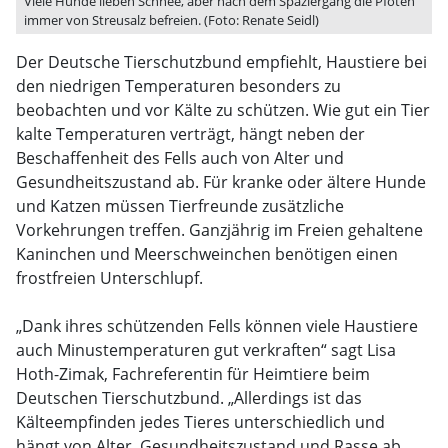
Viele Hunde lieben Schnee, aber nach dem Spaziergang die Pfoten
immer von Streusalz befreien. (Foto: Renate Seidl)
Der Deutsche Tierschutzbund empfiehlt, Haustiere bei
den niedrigen Temperaturen besonders zu
beobachten und vor Kälte zu schützen. Wie gut ein Tier
kalte Temperaturen verträgt, hängt neben der
Beschaffenheit des Fells auch von Alter und
Gesundheitszustand ab. Für kranke oder ältere Hunde
und Katzen müssen Tierfreunde zusätzliche
Vorkehrungen treffen. Ganzjährig im Freien gehaltene
Kaninchen und Meerschweinchen benötigen einen
frostfreien Unterschlupf.
„Dank ihres schützenden Fells können viele Haustiere
auch Minustemperaturen gut verkraften“ sagt Lisa
Hoth-Zimak, Fachreferentin für Heimtiere beim
Deutschen Tierschutzbund. „Allerdings ist das
Kälteempfinden jedes Tieres unterschiedlich und
hängt von Alter, Gesundheitszustand und Rasse ab.