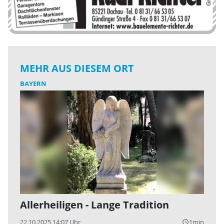
MEHR AUS DIESEM ORT
BAYERN
Allerheiligen - Lange Tradition
22.10.2025 14:07 Uhr
1min
query_builder