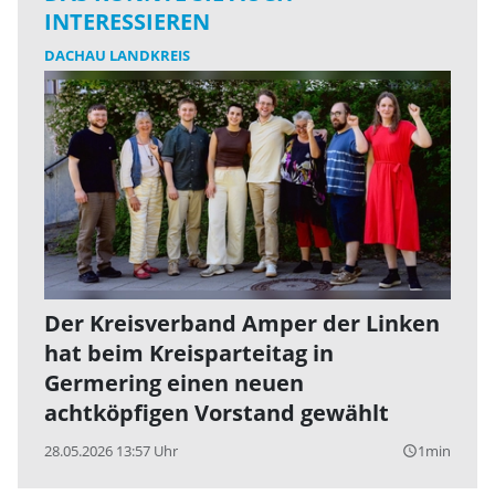
INTERESSIEREN
DACHAU LANDKREIS
Der Kreisverband Amper der Linken
hat beim Kreisparteitag in
Germering einen neuen
achtköpfigen Vorstand gewählt
28.05.2026 13:57 Uhr
1min
query_builder