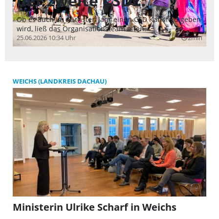
der zweite CSD
b
Karlsfelds größer als
G
Ob es auch im nächsten Jahr einen CSD Karlsfeld geben
Bl
wird, ließ das Organisationsteam offen.
28
erwartet
a
25.06.2026 10:34 Uhr
2min
query_builder
WEICHS (LANDKREIS DACHAU)
Ministerin Ulrike Scharf in Weichs