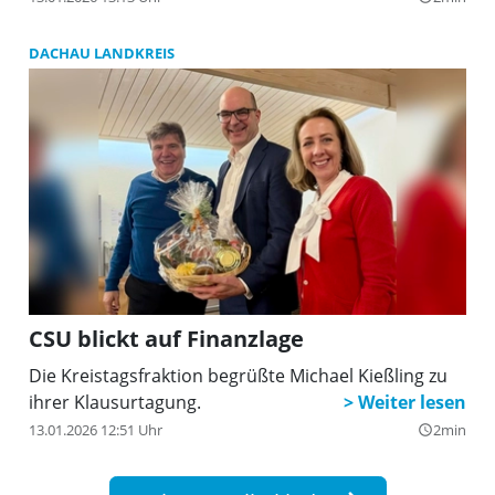
DACHAU LANDKREIS
CSU blickt auf Finanzlage
Die Kreistagsfraktion begrüßte Michael Kießling zu
ihrer Klausurtagung.
13.01.2026 12:51 Uhr
2min
query_builder