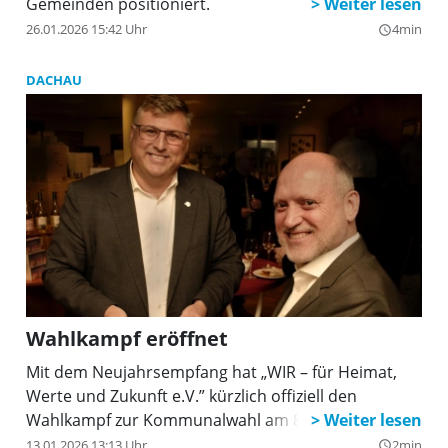
Gemeinden positioniert.
26.01.2026 15:42 Uhr
4min
query_builder
DACHAU
Wahlkampf eröffnet
Mit dem Neujahrsempfang hat „WIR – für Heimat,
Werte und Zukunft e.V.” kürzlich offiziell den
Wahlkampf zur Kommunalwahl am 8. März eröffnet.
13.01.2026 13:13 Uhr
2min
query_builder