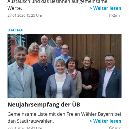
Austausch und das Besinnen auf gemeinsame
Werte.
27.01.2026 15:25 Uhr
2min
query_builder
DACHAU
Neujahrsempfang der ÜB
Gemeinsame Liste mit den Freien Wähler Bayern bei
den Stadtratswahlen.
27.01.2026 14:41 Uhr
1min
query_builder