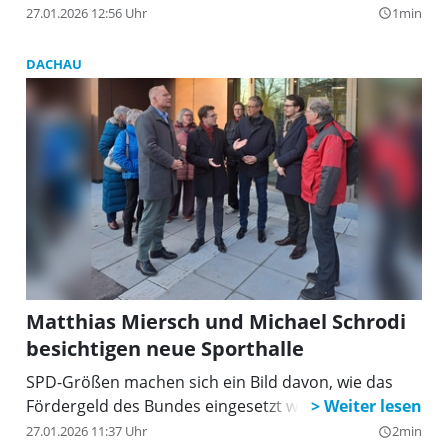
Stadt und Natur entsorgen. Falls auch Sie
27.01.2026 12:56 Uhr
1min
query_builder
mitmachen wollen, melden Sie sich bitte jetzt im
Februar bei der Abteilung Stadtgrün, Umwelt und
DACHAU
Stadtbauhof an (Tel. 75-4880 oder
stadtgruen@dachau.de).
Matthias Miersch und Michael Schrodi
besichtigen neue Sporthalle
SPD-Größen machen sich ein Bild davon, wie das
Fördergeld des Bundes eingesetzt wurde.
27.01.2026 11:37 Uhr
2min
query_builder