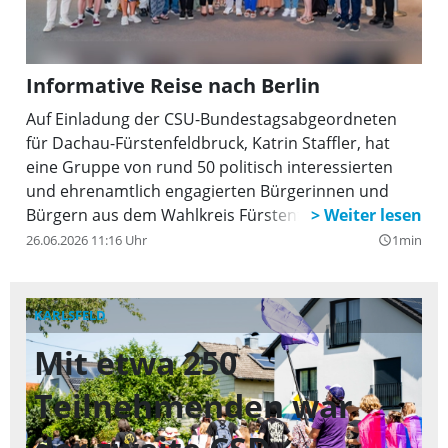
Informative Reise nach Berlin
Auf Einladung der CSU-Bundestagsabgeordneten
für Dachau-Fürstenfeldbruck, Katrin Staffler, hat
eine Gruppe von rund 50 politisch interessierten
und ehrenamtlich engagierten Bürgerinnen und
Bürgern aus dem Wahlkreis Fürstenfeldbruck-
Dachau eine spannende und informative Reise nach
26.06.2026 11:16 Uhr
1min
query_builder
Berlin unternommen.
KARLSFELD
DA
Mit etwa 250
D
Teilnehmenden war
A