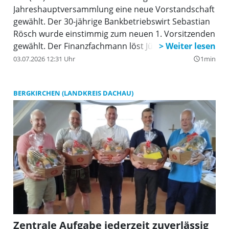
Jahreshauptversammlung eine neue Vorstandschaft
gewählt. Der 30-jährige Bankbetriebswirt Sebastian
Rösch wurde einstimmig zum neuen 1. Vorsitzenden
gewählt. Der Finanzfachmann löst Jürgen Schleich
ab, der das Amt sieben Jahre lang ausfüllte und seit
03.07.2026 12:31 Uhr
1min
query_builder
Mai dieses Jahres die ÜB mit Ingrid Sedlbauer im
Dachauer Stadtrat vertritt.
BERGKIRCHEN (LANDKREIS DACHAU)
Zentrale Aufgabe jederzeit zuverlässig