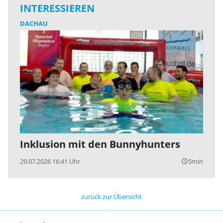
INTERESSIEREN
DACHAU
Inklusion mit den Bunnyhunters
29.07.2026 16:41 Uhr
5min
query_builder
zurück zur Übersicht