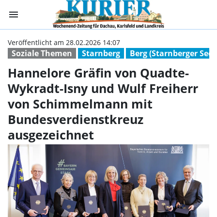
menu
Hannelore Gräfi
Veröffentlicht am 28.02.2026 14:07
Soziale Themen
Starnberg
Berg (Starnberger See)
Hannelore Gräfin von Quadte-
Wykradt-Isny und Wulf Freiherr
von Schimmelmann mit
Bundesverdienstkreuz
ausgezeichnet