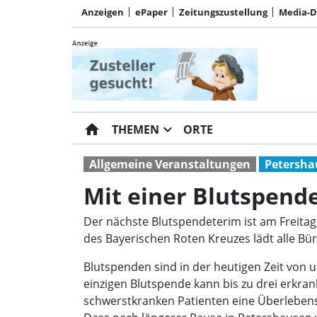
Anzeigen
ePaper
Zeitungszustellung
Media-
home
expand_more
THEMEN
ORTE
Allgemeine Veranstaltungen
Petersha
Mit einer Blutspend
Der nächste Blutspendeterim ist am Freitag
des Bayerischen Roten Kreuzes lädt alle Bü
Blutspenden sind in der heutigen Zeit von u
einzigen Blutspende kann bis zu drei erkr
schwerstkranken Patienten eine Überleben