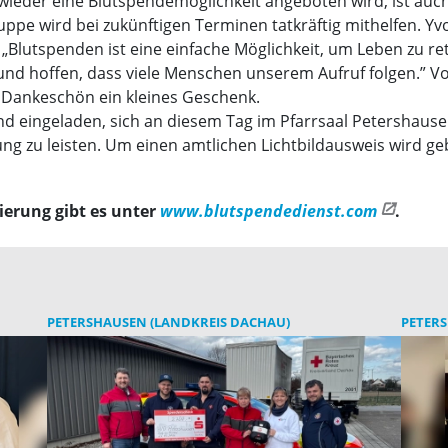
wieder eine Blutspendemöglichkeit angeboten wird, ist au
ppe wird bei zukünftigen Terminen tatkräftig mithelfen. Y
lutspenden ist eine einfache Möglichkeit, um Leben zu rett
nd hoffen, dass viele Menschen unserem Aufruf folgen.” Vo
s Dankeschön ein kleines Geschenk.
d eingeladen, sich an diesem Tag im Pfarrsaal Petershause
ng zu leisten. Um einen amtlichen Lichtbildausweis wird ge
erung gibt es unter
www.blutspendedienst.com
.
PETERSHAUSEN (LANDKREIS DACHAU)
PETERS