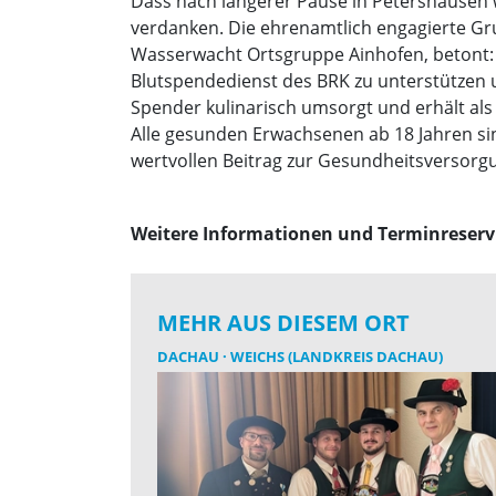
Dass nach längerer Pause in Petershausen 
verdanken. Die ehrenamtlich engagierte Gru
Wasserwacht Ortsgruppe Ainhofen, betont: „B
Blutspendedienst des BRK zu unterstützen u
Spender kulinarisch umsorgt und erhält al
Alle gesunden Erwachsenen ab 18 Jahren sin
wertvollen Beitrag zur Gesundheitsversorgu
Weitere Informationen und Terminreservi
MEHR AUS DIESEM ORT
DACHAU
WEICHS (LANDKREIS DACHAU)