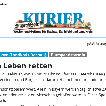
Daten
Mit einer Blutspende
jetzt Anze
usen (Landkreis Dachau)
Blutspendetermin
e Leben retten
, 21. Februar, von 16 bis 20 Uhr im Pfarrsaal Petershausen 
rgerinnen und Bürger ein, daran teilzunehmen und mit ihre
nschätzbarem Wert. Allein in Bayern werden täglich etwa 2.
ankten oder verletzten Menschen geholfen werden. Diese Sp
schance.