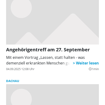
Angehörigentreff am 27. September
Mit einem Vortrag „Lassen, statt halten - was
demenziell erkrankten Menschen gut tut”.
04.09.2025 12:08 Uhr
1min
query_builder
DACHAU