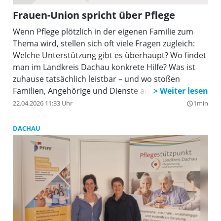
Frauen-Union spricht über Pflege
Wenn Pflege plötzlich in der eigenen Familie zum
Thema wird, stellen sich oft viele Fragen zugleich:
Welche Unterstützung gibt es überhaupt? Wo findet
man im Landkreis Dachau konkrete Hilfe? Was ist
zuhause tatsächlich leistbar – und wo stoßen
Familien, Angehörige und Dienste an Grenzen? Die
Frauen-Union Dachau lädt dazu zu einem Abend
22.04.2026 11:33 Uhr
1min
query_builder
über Möglichkeiten und Grenzen häuslicher Pflege,
konkrete Hilfsangebote im Landkreis Dachau und
DACHAU
die Frage, was sich politisch ändern muss, ein. Er
findet am Donnerstag, 30. April, um 19 Uhr im
Ludwig-Thoma-Haus, Stockmann-Saal, statt. Im
Anschluss an die Gesprächsrunde ist Zeit für Fragen
aus dem Publikum vorgesehen. Gäste sind herzlich
willkommen. Eintritt frei.