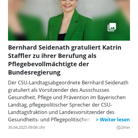
Bernhard Seidenath gratuliert Katrin
Staffler zu ihrer Berufung als
Pflegebevollmächtigte der
Bundesregierung
Der CSU-Landtagsabgeordnete Bernhard Seidenath
gratuliert als Vorsitzender des Ausschusses
Gesundheit, Pflege und Prävention im Bayerischen
Landtag, pflegepolitischer Sprecher der CSU-
Landtagsfraktion und Landesvorsitzender des
Gesundheits- und Pflegepolitischen Arbeitskreises
der CSU (GPA) Katrin Staffler zu ihrer ehrenvollen
30.04.2025 09:06 Uhr
2min
query_builder
Berufung zur Pflegebevollmächtigten der