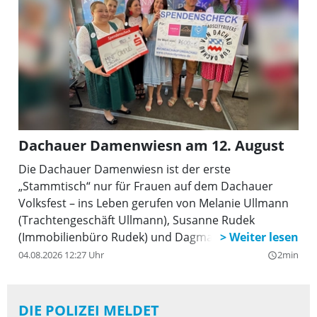
Dachauer Damenwiesn am 12. August
Die Dachauer Damenwiesn ist der erste
„Stammtisch“ nur für Frauen auf dem Dachauer
Volksfest – ins Leben gerufen von Melanie Ullmann
(Trachtengeschäft Ullmann), Susanne Rudek
(Immobilienbüro Rudek) und Dagmar Markus
(Parfümerie Vesna). Die Dachauer Damenwiesn
04.08.2026 12:27 Uhr
2min
query_builder
findet am Mittwoch, 12. August, von 13.30 bis 17.30
Uhr Im Festzelt Tante Frieda (Eingang Martin-Huber-
Treppe )bereits zum dritten Mal statt und richtet
DIE POLIZEI MELDET