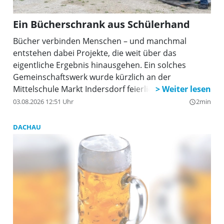
Ein Bücherschrank aus Schülerhand
Bücher verbinden Menschen – und manchmal
entstehen dabei Projekte, die weit über das
eigentliche Ergebnis hinausgehen. Ein solches
Gemeinschaftswerk wurde kürzlich an der
Mittelschule Markt Indersdorf feierlich übergeben:
Die Schülerinnen und Schüler der 8. Klassen
03.08.2026 12:51 Uhr
2min
query_builder
überreichten einen selbst gebauten Büchertausch-
Schrank an die Bürgerinitiative „Aufhausen hilft
DACHAU
sich“.