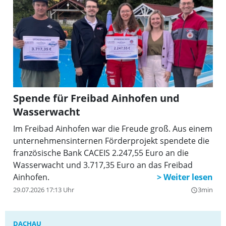
Spende für Freibad Ainhofen und
Wasserwacht
Im Freibad Ainhofen war die Freude groß. Aus einem
unternehmensinternen Förderprojekt spendete die
französische Bank CACEIS 2.247,55 Euro an die
Wasserwacht und 3.717,35 Euro an das Freibad
Ainhofen.
29.07.2026 17:13 Uhr
3min
query_builder
DACHAU