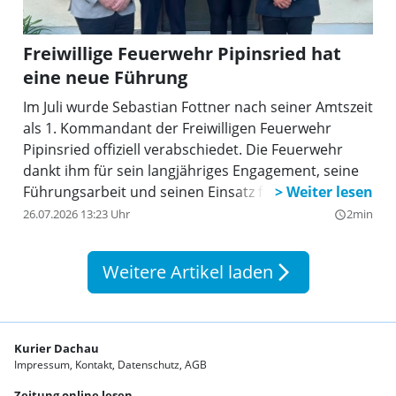
Freiwillige Feuerwehr Pipinsried hat
eine neue Führung
Im Juli wurde Sebastian Fottner nach seiner Amtszeit
als 1. Kommandant der Freiwilligen Feuerwehr
Pipinsried offiziell verabschiedet. Die Feuerwehr
dankt ihm für sein langjähriges Engagement, seine
Führungsarbeit und seinen Einsatz für die
Weiterentwicklung der Wehr. Im Anschluss an die
26.07.2026 13:23 Uhr
2min
query_builder
Verabschiedung fanden die Neuwahlen der
Kommandanten statt. Wahlleiter war der
Weitere Artikel laden
arrow_forward_ios
anwesende Bürgermeister Michael Reiter.
Kurier Dachau
Impressum
Kontakt
Datenschutz
AGB
Zeitung online lesen