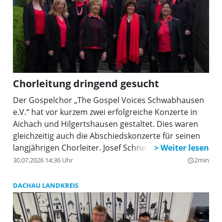
den Zugang zu Bildungsressourcen zu verbessern
und das Lesen in allen Altersgruppen zu fördern.
„Die 1.000 Euro dienen der Beschaffung neuer
Bücher und Medien”, sagte Josef Bestle,
Kommunalbetreuer des Bayernwerks, bei der
Übergabe der Auszeichnung.
Chorleitung dringend gesucht
Der Gospelchor „The Gospel Voices Schwabhausen
e.V.“ hat vor kurzem zwei erfolgreiche Konzerte in
Aichach und Hilgertshausen gestaltet. Dies waren
gleichzeitig auch die Abschiedskonzerte für seinen
langjährigen Chorleiter. Josef Schneider leitete den
Chor über sieben Jahre, in denen in Vorbereitung
30.07.2026 14:36 Uhr
2min
query_builder
auf diverse Auftritte das Repertoire ständig
erweitert wurde. Fast jährlich fuhren alle
DACHAU LANDKREIS
gemeinsam zu intensiver Chorarbeit in ein
Probenwochenende, wobei aber auch Zeit für
geselliges Beisammensein blieb. Der gute