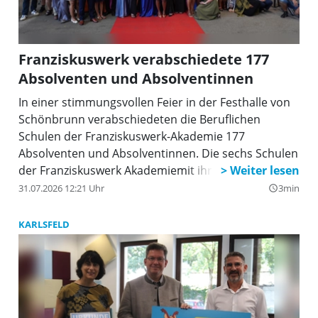
Franziskuswerk verabschiedete 177
Absolventen und Absolventinnen
In einer stimmungsvollen Feier in der Festhalle von
Schönbrunn verabschiedeten die Beruflichen
Schulen der Franziskuswerk-Akademie 177
Absolventen und Absolventinnen. Die sechs Schulen
der Franziskuswerk Akademiemit ihren 440
Lernenden bilden das Ausbildungszentrum für
31.07.2026 12:21 Uhr
3min
query_builder
sozial-pflegerische Berufe des Franziskuswerks
Schönbrunn.
KARLSFELD