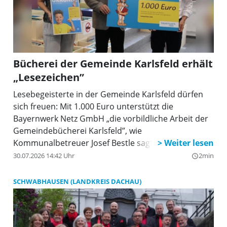
Bücherei der Gemeinde Karlsfeld erhält
„Lesezeichen”
Lesebegeisterte in der Gemeinde Karlsfeld dürfen
sich freuen: Mit 1.000 Euro unterstützt die
Bayernwerk Netz GmbH „die vorbildliche Arbeit der
Gemeindebücherei Karlsfeld”, wie
Kommunalbetreuer Josef Bestle sagte. Das
Unternehmen vergibt seine jeweils mit 1.000 Euro
30.07.2026 14:42 Uhr
2min
query_builder
dotierten Lesezeichen jedes Jahr an 50 öffentliche
Büchereien in Bayern – heuer bereits zum 20. Mal.
SCHWABHAUSEN (LANDKREIS DACHAU)
„Lese-Orte, die stark machen” ist in diesem Jahr das
Motto des Kinderbibliothekspreises und der Aktion
Lesezeichen. Ziel ist es – wie jetzt auch in Karlsfeld–