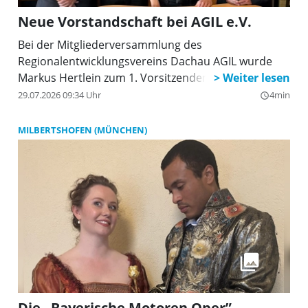
Neue Vorstandschaft bei AGIL e.V.
Bei der Mitgliederversammlung des
Regionalentwicklungsvereins Dachau AGIL wurde
Markus Hertlein zum 1. Vorsitzenden gewählt.
29.07.2026 09:34 Uhr
4min
query_builder
MILBERTSHOFEN (MÜNCHEN)
Die „Bayerische Motoren Oper”