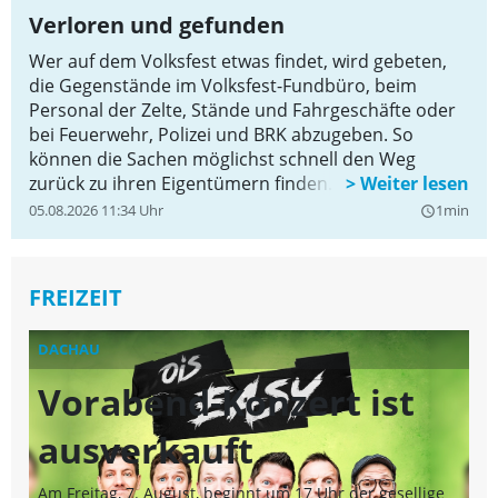
Verloren und gefunden
Wer auf dem Volksfest etwas findet, wird gebeten,
die Gegenstände im Volksfest-Fundbüro, beim
Personal der Zelte, Stände und Fahrgeschäfte oder
bei Feuerwehr, Polizei und BRK abzugeben. So
können die Sachen möglichst schnell den Weg
zurück zu ihren Eigentümern finden.
05.08.2026 11:34 Uhr
1min
query_builder
FREIZEIT
DACHAU
AL
Vorabend-Konzert ist
ausverkauft
z
Am Freitag, 7. August, beginnt um 17 Uhr der gesellige