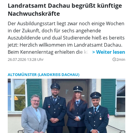
Landratsamt Dachau begrüßt künftige
Nachwuchskräfte
Der Ausbildungsstart liegt zwar noch einige Wochen
in der Zukunft, doch für sechs angehende
Auszubildende und dual Studierende hieß es bereits
jetzt: Herzlich willkommen im Landratsamt Dachau.
Beim Kennenlerntag erhielten die künftigen
Nachwuchskräfte die Gelegenheit, das Landratsamt,
26.07.2026 13:28 Uhr
2min
query_builder
ihre Ansprechpersonen sowie ihre neuen
Kolleginnen und Kollegen schon vor dem ersten
ALTOMÜNSTER (LANDKREIS DACHAU)
Arbeitstag kennenzulernen.