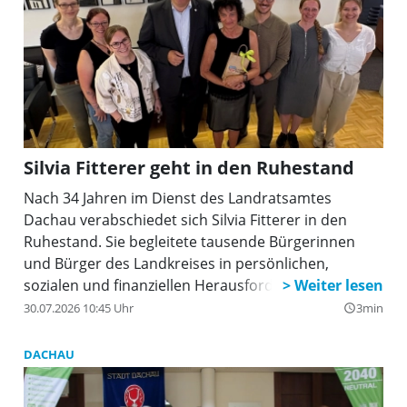
Zusammenhalt in der Gruppe zeigt sich auch beim
gemütlichen Ausklang nach den Proben und beim
jährlichen Sommerfest. Ein Highlight war sicher die
Reise nach Prag zum 30jährigen Chorjubiläum mit
Auftritten in Prager Kirchen. In all dieser Zeit hat
Josef Schneider den Chor mit seiner musikalischen
Arbeit geprägt und mit seiner leidenschaftlichen Art
Silvia Fitterer geht in den Ruhestand
immer wieder motiviert. Aber nun wechselt er in
den wohlverdienten Ruhestand.
Nach 34 Jahren im Dienst des Landratsamtes
Dachau verabschiedet sich Silvia Fitterer in den
Ruhestand. Sie begleitete tausende Bürgerinnen
und Bürger des Landkreises in persönlichen,
sozialen und finanziellen Herausforderungen.
30.07.2026 10:45 Uhr
3min
query_builder
DACHAU