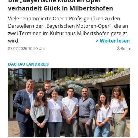
verhandelt Glück in Milbertshofen
Viele renommierte Opern-Profis gehören zu den
Darstellern der „Bayerischen Motoren-Oper”, die an
zwei Terminen im Kulturhaus Milbertshofen gezeigt
wird.
27.07.2026 10:50 Uhr
3min
query_builder
DACHAU LANDKREIS